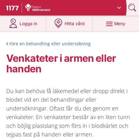
Du har valt region
Västmanland
.
Till startsidan för 1177
på 1177.se
på 1177.se
Meny
Logga in
Hitta vård
Före en behandling eller undersökning
Venkateter i armen eller
handen
Du kan behöva få läkemedel eller dropp direkt i
blodet vid en del behandlingar eller
undersökningar. Oftast får du det genom en
venkateter. En venkateter består av en liten tunn
och böjlig plastslang som förs in i blodkärlet och
tejpas fast på handen eller armen.