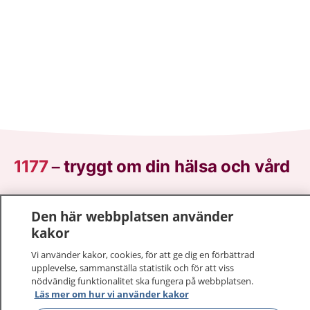
1177
–
tryggt om din hälsa och vård
På 1177.se får du råd om hälsa och information om
Den här webbplatsen använder
sjukdomar och vilka mottagningar du kan kontakta.
kakor
Logga in för att läsa din journal och göra dina
vårdärenden. Ring telefonnummer 1177 för
Vi använder kakor, cookies, för att ge dig en förbättrad
sjukvårdsrådgivning dygnet runt.
upplevelse, sammanställa statistik och för att viss
1177 ger dig råd när du vill må bättre.
nödvändig funktionalitet ska fungera på webbplatsen.
Läs mer om hur vi använder kakor