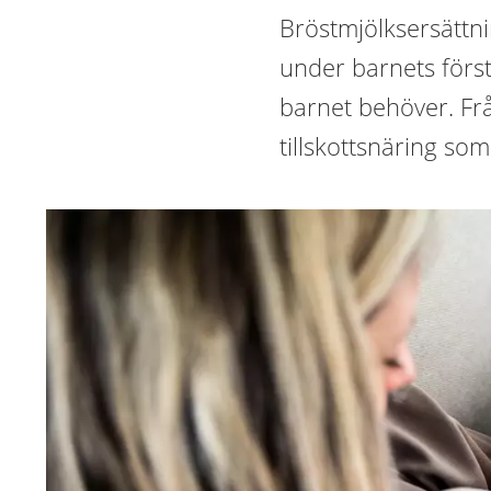
Bröstmjölksersättni
under barnets först
barnet behöver. Fr
tillskottsnäring som