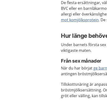
De flesta ersättningar, vä
BVC eller en barnläkarmo
allergi eller överkänslig
mot komjölksprotein
. De 
Hur länge behöve
Under barnets första sex
viktigaste maten.
Från sex månader
När du har börjat
ge barn
antingen bröstmjölksersätt
Tillskottsnäring är anpas
bröstmjölksersättning. Om
gröt eller välling, kan till