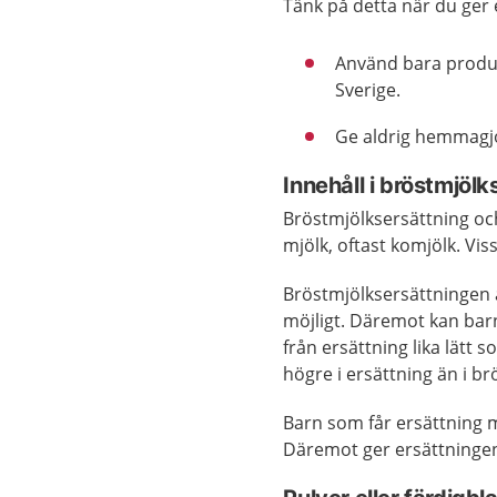
Tänk på detta när du ger e
Använd bara produk
Sverige.
Ge aldrig hemmagjo
Innehåll i bröstmjölk
Bröstmjölksersättning och
mjölk, oftast komjölk. Vis
Bröstmjölksersättningen ä
möjligt. Däremot kan bar
från ersättning lika lätt 
högre i ersättning än i br
Barn som får ersättning m
Däremot ger ersättningen