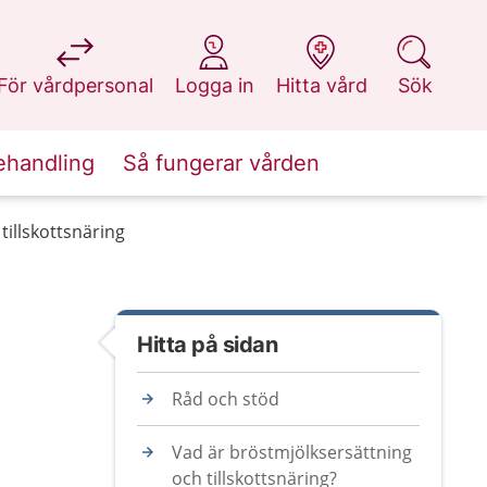
på 1177.se
på 1177.se
på 1177.se
på 1177.se
För vårdpersonal
Logga in
Hitta vård
Sök
ehandling
Så fungerar vården
tillskottsnäring
Hitta på sidan
Råd och stöd
Vad är bröstmjölksersättning
och tillskottsnäring?