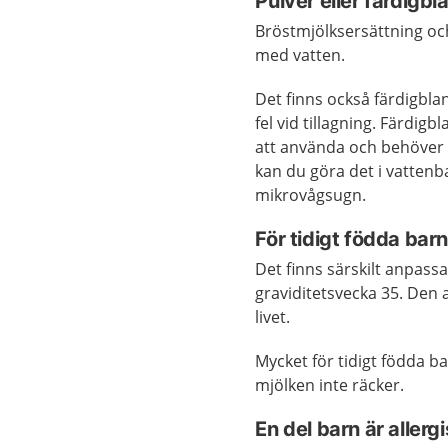
Pulver eller färdigb
Bröstmjölksersättning och
med vatten.
Det finns också färdigblan
fel vid tillagning. Färdig
att använda och behöver i
kan du göra det i vattenba
mikrovågsugn.
För tidigt födda barn
Det finns särskilt anpass
graviditetsvecka 35. Den 
livet.
Mycket för tidigt födda bar
mjölken inte räcker.
En del barn är allerg