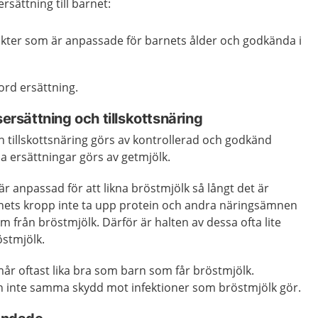
rsättning till barnet:
ter som är anpassade för barnets ålder och godkända i
rd ersättning.
sersättning och tillskottsnäring
 tillskottsnäring görs av kontrollerad och godkänd
sa ersättningar görs av getmjölk.
r anpassad för att likna bröstmjölk så långt det är
nets kropp inte ta upp protein och andra näringsämnen
som från bröstmjölk. Därför är halten av dessa ofta lite
östmjölk.
år oftast lika bra som barn som får bröstmjölk.
 inte samma skydd mot infektioner som bröstmjölk gör.