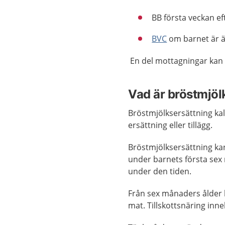
BB första veckan eft
BVC
om barnet är ä
En del mottagningar kan
Vad är bröstmjölk
Bröstmjölksersättning ka
ersättning eller tillägg.
Bröstmjölksersättning kan
under barnets första sex
under den tiden.
Från sex månaders ålder k
mat. Tillskottsnäring inne