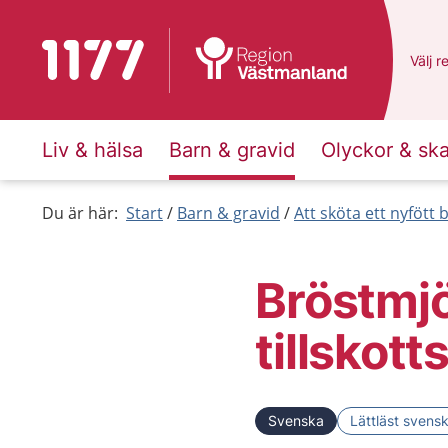
Till startsidan för 1177
Du ha
Välj
e
r
Liv & hälsa
Barn & gravid
Olyckor & sk
Du är här:
Start
Barn & gravid
Att sköta ett nyfött 
Bröstmjö
tillskott
Svenska
Lättläst svens