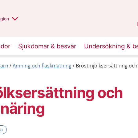
r valt region
n annan
egion
Västmanland
.
ador
Sjukdomar & besvär
Undersökning & b
barn
Amning och flaskmatning
Bröstmjölksersättning och 
lksersättning och
snäring
ka