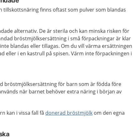
landade
 tillskottsnäring finns oftast som pulver som blandas
dade alternativ. De är sterila och kan minska risken för
blandad bröstmjölksersättning i små förpackningar är klar
nte blandas eller tillagas. Om du vill värma ersättningen
d eller i en kastrull på spisen. Värm inte förpackningen i
ad bröstmjölksersättning för barn som är födda före
används när barnet behöver extra näring i början av
n kan i vissa fall få
donerad bröstmjölk
om den egna
iska