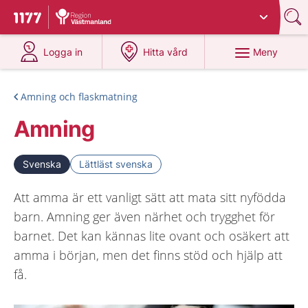
Du har valt region
Västmanland
.
Till startsidan för 1177
på 1177.se
på 1177.se
Meny
Logga in
Hitta vård
Amning och flaskmatning
Amning
Svenska
Lättläst svenska
Att amma är ett vanligt sätt att mata sitt nyfödda
barn. Amning ger även närhet och trygghet för
barnet. Det kan kännas lite ovant och osäkert att
amma i början, men det finns stöd och hjälp att
få.