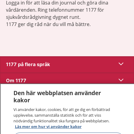
Logga in för att läsa din journal och göra dina
vårdärenden. Ring telefonnummer 1177 för
sjukvårdsrådgivning dygnet runt.
1177 ger dig råd när du vill må bättre.
Visa inn
1177 på flera språk
Visa inn
Om 1177
Den här webbplatsen använder
Visa inn
Kontakt
kakor
Vi använder kakor, cookies, för att ge dig en förbättrad
upplevelse, sammanställa statistik och för att viss
Behandling av personuppgifter
nödvändig funktionalitet ska fungera på webbplatsen.
Läs mer om hur vi använder kakor