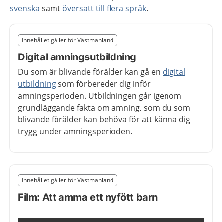
svenska
samt
översatt till flera språk
.
Slut på det regionala tillägget från region Västmanland
Innehållet gäller för Västmanland
Nedan innehåll gäller region Västmanland
Digital amningsutbildning
Du som är blivande förälder kan gå en
digital
utbildning
som förbereder dig inför
amningsperioden. Utbildningen går igenom
grundläggande fakta om amning, som du som
blivande förälder kan behöva för att känna dig
trygg under amningsperioden.
Slut på det regionala tillägget från region Västmanland
Innehållet gäller för Västmanland
Nedan innehåll gäller region Västmanland
Film: Att amma ett nyfött barn