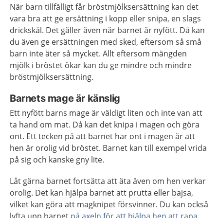
När barn tillfälligt får bröstmjölksersättning kan det
vara bra att ge ersättning i kopp eller snipa, en slags
drickskål. Det gäller även när barnet är nyfött. Då kan
du även ge ersättningen med sked, eftersom så små
barn inte äter så mycket. Allt eftersom mängden
mjölk i bröstet ökar kan du ge mindre och mindre
bröstmjölksersättning.
Barnets mage är känslig
Ett nyfött barns mage är väldigt liten och inte van att
ta hand om mat. Då kan det knipa i magen och göra
ont. Ett tecken på att barnet har ont i magen är att
hen är orolig vid bröstet. Barnet kan till exempel vrida
på sig och kanske gny lite.
Låt gärna barnet fortsätta att äta även om hen verkar
orolig. Det kan hjälpa barnet att prutta eller bajsa,
vilket kan göra att magknipet försvinner. Du kan också
lyfta upp barnet
på axeln för att hjälpa hen att rapa
.