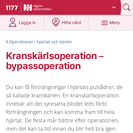
Du har valt region
Västerbotten
.
Till startsidan för 1177
på 1177.se
på 1177.se
Meny
Logga in
Hitta vård
Operationer i hjärtat och kärlen
Kranskärlsoperation –
bypassoperation
Du kan få förträngningar i hjärtats pulsådror, de
så kallade kranskärlen. En kranskärlsoperation
innebär att det syresatta blodet leds förbi
förträngningen och kan komma fram till hela
hjärtat. De flesta mår bättre efter operationen,
men det kan ta tid innan du blir helt bra igen.