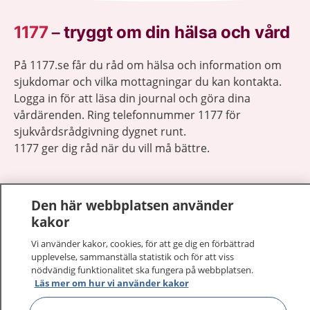
1177
–
tryggt om din hälsa och vård
På 1177.se får du råd om hälsa och information om
sjukdomar och vilka mottagningar du kan kontakta.
Logga in för att läsa din journal och göra dina
vårdärenden. Ring telefonnummer 1177 för
sjukvårdsrådgivning dygnet runt.
1177 ger dig råd när du vill må bättre.
Den här webbplatsen använder
kakor
Visa inn
1177 på flera språk
Vi använder kakor, cookies, för att ge dig en förbättrad
upplevelse, sammanställa statistik och för att viss
nödvändig funktionalitet ska fungera på webbplatsen.
Visa inn
Om 1177
Läs mer om hur vi använder kakor