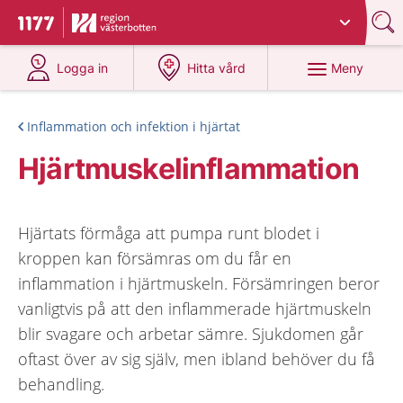
Du har valt region
Västerbotten
.
Till startsidan för 1177
på 1177.se
på 1177.se
Meny
Logga in
Hitta vård
Inflammation och infektion i hjärtat
Hjärtmuskelinflammation
Hjärtats förmåga att pumpa runt blodet i
kroppen kan försämras om du får en
inflammation i hjärtmuskeln. Försämringen beror
vanligtvis på att den inflammerade hjärtmuskeln
blir svagare och arbetar sämre. Sjukdomen går
oftast över av sig själv, men ibland behöver du få
behandling.