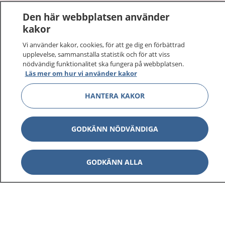
1177
–
tryggt om din hälsa och vård
Den här webbplatsen använder
kakor
På 1177.se får du råd om hälsa och information om
sjukdomar och vilka mottagningar du kan kontakta.
Vi använder kakor, cookies, för att ge dig en förbättrad
upplevelse, sammanställa statistik och för att viss
Logga in för att läsa din journal och göra dina
nödvändig funktionalitet ska fungera på webbplatsen.
vårdärenden. Ring telefonnummer 1177 för
Läs mer om hur vi använder kakor
sjukvårdsrådgivning dygnet runt.
1177 ger dig råd när du vill må bättre.
HANTERA KAKOR
GODKÄNN NÖDVÄNDIGA
Visa inn
1177 på flera språk
GODKÄNN ALLA
Visa inn
Om 1177
Visa inn
Kontakt