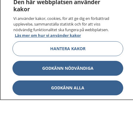
Den här webbplatsen använder
kakor
På 1177.se får du råd om hälsa och information om
Vi använder kakor, cookies, för att ge dig en förbättrad
sjukdomar och vilka mottagningar du kan kontakta.
upplevelse, sammanställa statistik och för att viss
Logga in för att läsa din journal och göra dina
nödvändig funktionalitet ska fungera på webbplatsen.
vårdärenden. Ring telefonnummer 1177 för
Läs mer om hur vi använder kakor
sjukvårdsrådgivning dygnet runt.
1177 ger dig råd när du vill må bättre.
HANTERA KAKOR
GODKÄNN NÖDVÄNDIGA
Visa inn
GODKÄNN ALLA
1177 på flera språk
Visa inn
Om 1177
Visa inn
Kontakt