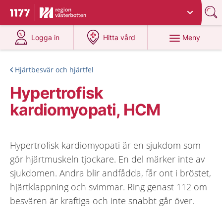
Du har valt region
Västerbotten
.
Till startsidan för 1177
på 1177.se
på 1177.se
Meny
Logga in
Hitta vård
Hjärtbesvär och hjärtfel
Hypertrofisk
kardiomyopati, HCM
Hypertrofisk kardiomyopati är en sjukdom som
gör hjärtmuskeln tjockare. En del märker inte av
sjukdomen. Andra blir andfådda, får ont i bröstet,
hjärtklappning och svimmar. Ring genast 112 om
besvären är kraftiga och inte snabbt går över.