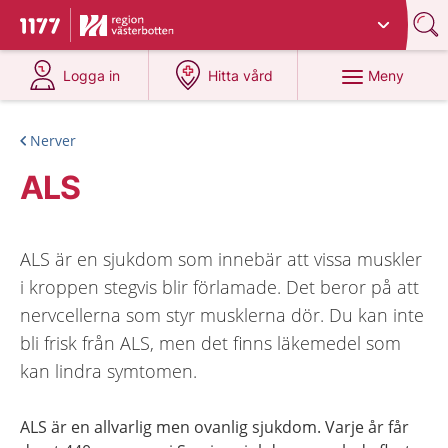
Du har valt region
Västerbotten
.
Till startsidan för 1177
på 1177.se
på 1177.se
Meny
Logga in
Hitta vård
Nerver
ALS
ALS är en sjukdom som innebär att vissa muskler
i kroppen stegvis blir förlamade. Det beror på att
nervcellerna som styr musklerna dör. Du kan inte
bli frisk från ALS, men det finns läkemedel som
kan lindra symtomen.
ALS är en allvarlig men ovanlig sjukdom. Varje år får