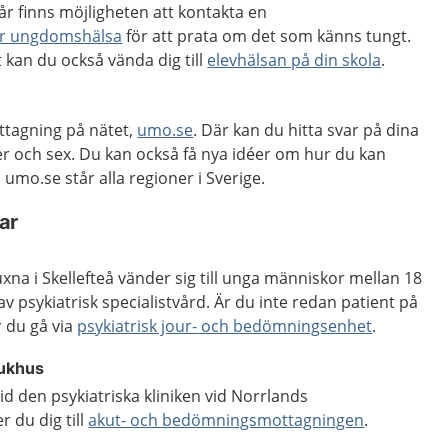
 år finns möjligheten att kontakta en
r ungdomshälsa
för att prata om det som känns tungt.
 kan du också vända dig till
elevhälsan på din skola
.
tagning på nätet,
umo.se
. Där kan du hitta svar på dina
er och sex. Du kan också få nya idéer om hur du kan
m umo.se står alla regioner i Sverige.
ar
na i Skellefteå vänder sig till unga människor mellan 18
v psykiatrisk specialistvård. Är du inte redan patient på
 du gå via
psykiatrisk jour- och bedömningsenhet
.
jukhus
id den psykiatriska kliniken vid Norrlands
 du dig till
akut- och bedömningsmottagningen
.