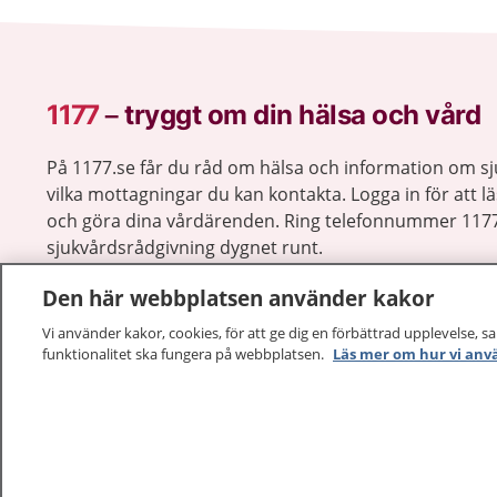
1177
–
tryggt om din hälsa och vård
På 1177.se får du råd om hälsa och information om 
vilka mottagningar du kan kontakta. Logga in för att lä
och göra dina vårdärenden. Ring telefonnummer 1177
sjukvårdsrådgivning dygnet runt.
1177 ger dig råd när du vill må bättre.
Den här webbplatsen använder kakor
Vi använder kakor, cookies, för att ge dig en förbättrad upplevelse, s
funktionalitet ska fungera på webbplatsen.
Läs mer om hur vi anv
1177 – en tjänst från
Inera.