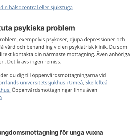
l din hälsocentral eller sjukstuga
akuta psykiska problem
 problem, exempelvis psykoser, djupa depressioner och
å vård och behandling vid en psykiatrisk klinik. Du som
 direkt kontakta din närmaste mottagning. Även anhöriga
n. Det krävs ingen remiss.
änder du dig till öppenvårdsmottagningarna vid
orrlands universitetssjukhus i Umeå
,
Skellefteå
khus.
Öppenvårdsmottagningar finns även
a
ungdomsmottagning för unga vuxna