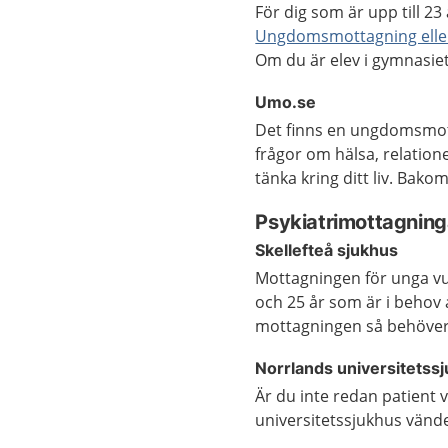
För dig som är upp till 23
Ungdomsmottagning elle
Om du är elev i gymnasiet
Umo.se
Det finns en ungdomsmot
frågor om hälsa, relation
tänka kring ditt liv. Bako
Psykiatrimottagning
Skellefteå sjukhus
Mottagningen för unga vux
och 25 år som är i behov a
mottagningen så behöver
Norrlands universitetss
Är du inte redan patient v
universitetssjukhus vänder