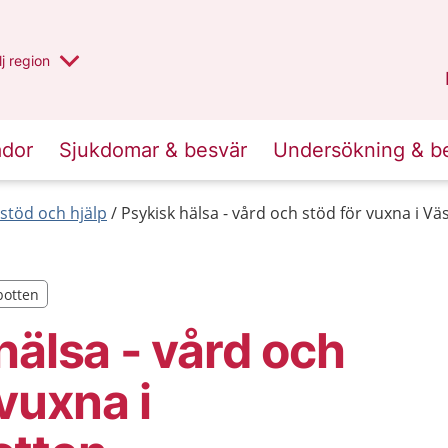
 har valt region
j
en annan
region
Västerbotten
.
ador
Sjukdomar & besvär
Undersökning & b
 stöd och hjälp
Psykisk hälsa - vård och stöd för vuxna i V
botten
botten
hälsa - vård och
 vuxna i