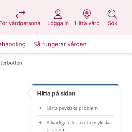
på 1177.se
på 1177.se
på 1177.se
på 1177.se
För vårdpersonal
Logga in
Hitta vård
Sök
ehandling
Så fungerar vården
ästerbotten
Hitta på sidan
Lätta psykiska problem
Allvarliga eller akuta psykiska
problem