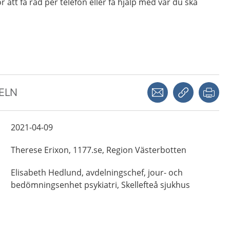
r att få råd per telefon eller få hjälp med var du ska
Dela via mejl
Kopiera län
Skr
KELN
2021-04-09
Therese
Erixon,
1177.se, Region Västerbotten
Elisabeth
Hedlund,
avdelningschef,
jour- och
bedömningsenhet psykiatri, Skellefteå sjukhus