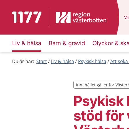
Till startsidan för 1177
Du
Väl
Liv & hälsa
Barn & gravid
Olyckor & sk
Du är här:
Start
Liv & hälsa
Psykisk hälsa
Att söka
Innehållet gäller för Väster
Innehållet gäller för Väster
Psykisk 
stöd för