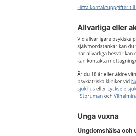
Hitta kontaktuppgifter til
Allvarliga eller 
Vid allvarligare psykiska
självmordstankar kan du f
har allvarliga besvär kan
kan kontakta mottagninge
Är du 18 år eller äldre v
psykiatriska kliniker vid
N
sjukhus
eller
Lycksele sju
i
Storuman
och
Vilhelmin
Unga vuxna
Ungdomshälsa och 