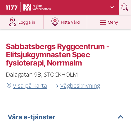
Du har valt region
Västerbotten
.
Till startsidan för 1177
på 1177.se
på 1177.se
Meny
Logga in
Hitta vård
Sabbatsbergs Ryggcentrum -
Elitsjukgymnasten Spec
fysioterapi, Norrmalm
Dalagatan 9B, STOCKHOLM
Visa på karta
Vägbeskrivning
Våra e-tjänster