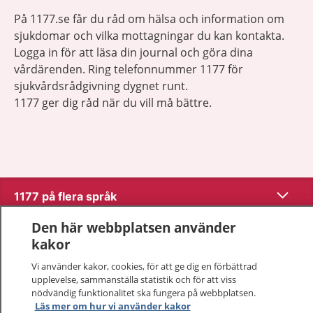
På 1177.se får du råd om hälsa och information om
sjukdomar och vilka mottagningar du kan kontakta.
Logga in för att läsa din journal och göra dina
vårdärenden. Ring telefonnummer 1177 för
sjukvårdsrådgivning dygnet runt.
1177 ger dig råd när du vill må bättre.
Visa inn
1177 på flera språk
Den här webbplatsen använder
Visa inn
Om 1177
kakor
Visa inn
Vi använder kakor, cookies, för att ge dig en förbättrad
Kontakt
upplevelse, sammanställa statistik och för att viss
nödvändig funktionalitet ska fungera på webbplatsen.
Läs mer om hur vi använder kakor