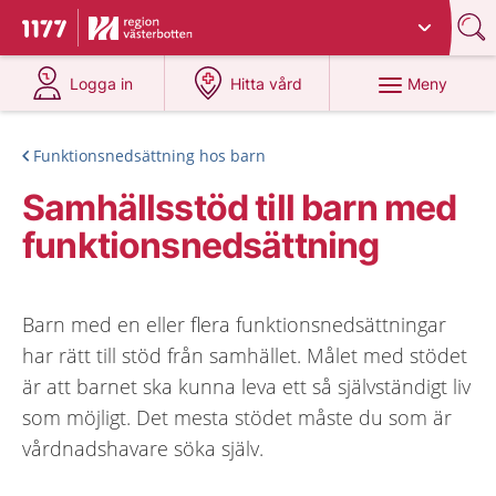
Du har valt region
Västerbotten
.
Till startsidan för 1177
på 1177.se
på 1177.se
Meny
Logga in
Hitta vård
Funktionsnedsättning hos barn
Samhällsstöd till barn med
funktionsnedsättning
Barn med en eller flera funktionsnedsättningar
har rätt till stöd från samhället. Målet med stödet
är att barnet ska kunna leva ett så självständigt liv
som möjligt. Det mesta stödet måste du som är
vårdnadshavare söka själv.