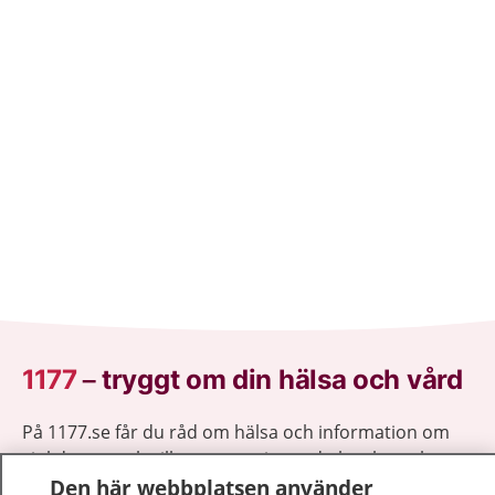
1177
–
tryggt om din hälsa och vård
På 1177.se får du råd om hälsa och information om
sjukdomar och vilka mottagningar du kan kontakta.
Logga in för att läsa din journal och göra dina
Den här webbplatsen använder