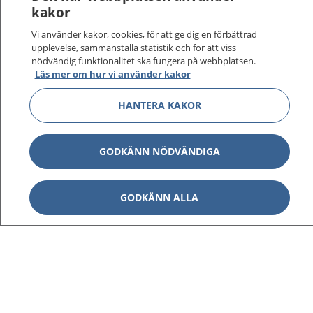
vårdärenden. Ring telefonnummer 1177 för
kakor
sjukvårdsrådgivning dygnet runt.
Vi använder kakor, cookies, för att ge dig en förbättrad
1177 ger dig råd när du vill må bättre.
upplevelse, sammanställa statistik och för att viss
nödvändig funktionalitet ska fungera på webbplatsen.
Läs mer om hur vi använder kakor
HANTERA KAKOR
Visa inn
1177 på flera språk
GODKÄNN NÖDVÄNDIGA
Visa inn
Om 1177
GODKÄNN ALLA
Visa inn
Kontakt
Behandling av personuppgifter
Hantering av kakor