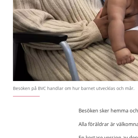
Besöken på BVC handlar om hur barnet utvecklas och mår.
Besöken sker hemma och
Alla föräldrar är välkomn
En kortare version av den