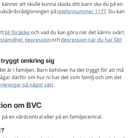
r känner att skulle kunna skada ditt barn ska du på en
sjukvårdsrådgivningen på
telefonnummer 1177
. Du kan
tt
bli förälder
och vad du kan göra när det känns svårt.
dstämdhet
,
depression
och
depression när du har fått
 tryggt omkring sig
et är i familjen. Barn behöver ha det tryggt för att må
rågar därför om hur ni har det som familj och om det
ränkningar på något sätt
.
ation om BVC
på en vårdcentral eller på en familjecentral.
C?