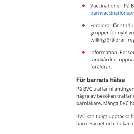
Vaccinationer. På B
barnvaccinations
Föräldrar får stöd i
grupper för nyblivn
tvillingföräldrar, 
Information. Perso
tandvården, öppna 
föräldrar.
För barnets hälsa
På BVC träffar ni antingen
några av besöken träffar 
barnläkare. Många BVC har
BVC kan tidigt upptäcka 
barn. Barnet och du kan då