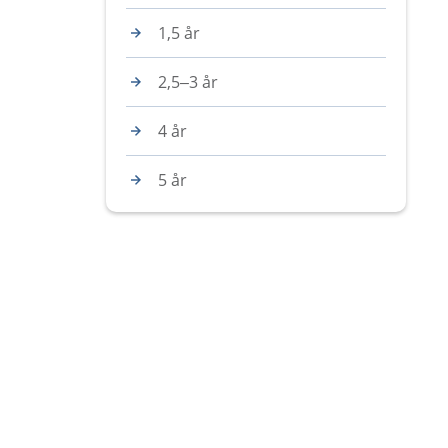
1,5 år
2,5–3 år
4 år
5 år