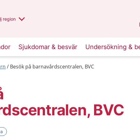
 har valt region
j
en annan
region
Västerbotten
.
ador
Sjukdomar & besvär
Undersökning & b
arn
Besök på barnavårdscentralen, BVC
å
rdscentralen, BVC
ka