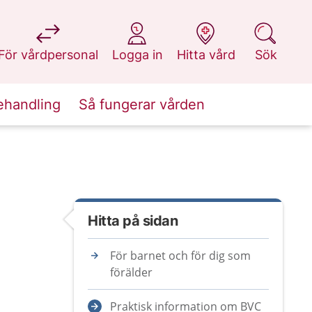
på 1177.se
på 1177.se
på 1177.se
på 1177.se
För vårdpersonal
Logga in
Hitta vård
Sök
ehandling
Så fungerar vården
Hitta på sidan
För barnet och för dig som
förälder
Praktisk information om BVC