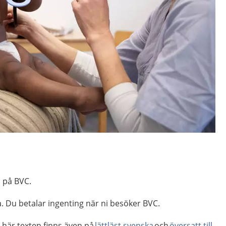
 på BVC.
a. Du betalar ingenting när ni besöker BVC.
 här texten finns även på
lättläst svenska
och
översatt till