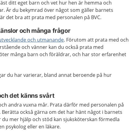
äst ditt eget barn och vet hur hen är hemma och
r. Är du bekymrad över något som gäller barnets
 är det bra att prata med personalen på BVC.
känslor och många frågor
utvecklande och utmanande
. Förutom att prata med och
ärstående och vänner kan du också prata med
ter många barn och föräldrar, och har stor erfarenhet
gar du har varierar, bland annat beroende på hur
och det känns svårt
och andra vuxna mår. Prata därför med personalen på
 Berätta också gärna om det har hänt något i barnets
ver du mer hjälp och stöd kan sjuksköterskan förmedla
en psykolog eller en läkare.