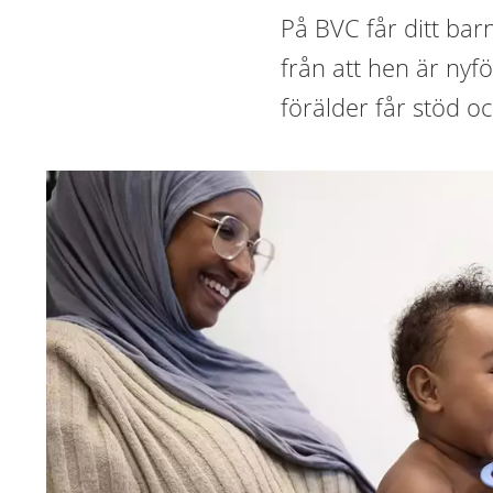
På BVC får ditt ba
från att hen är nyfö
förälder får stöd o