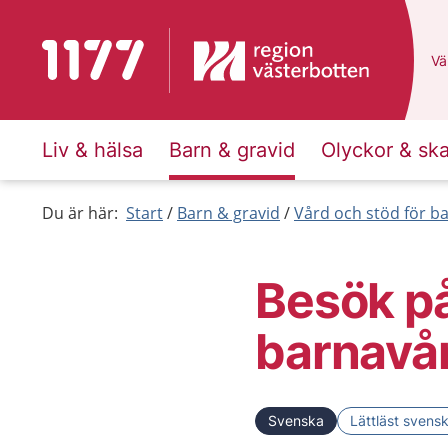
Till startsidan för 1177
Du
Väl
Liv & hälsa
Barn & gravid
Olyckor & sk
Du är här:
Start
Barn & gravid
Vård och stöd för b
Besök p
barnavå
Svenska
Lättläst svens