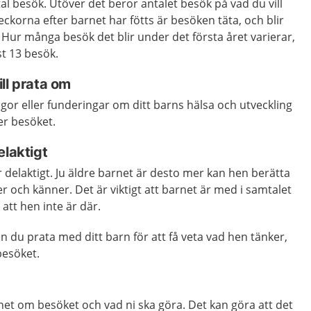
antal besök. Utöver det beror antalet besök på vad du vill
eckorna efter barnet har fötts är besöken täta, och blir
. Hur många besök det blir under det första året varierar,
t 13 besök.
ill prata om
or eller funderingar om ditt barns hälsa och utveckling
er besöket.
elaktigt
är delaktigt. Ju äldre barnet är desto mer kan hen berätta
r och känner. Det är viktigt att barnet är med i samtalet
 att hen inte är där.
an du prata med ditt barn för att få veta vad hen tänker,
besöket.
g
net om besöket och vad ni ska göra. Det kan göra att det