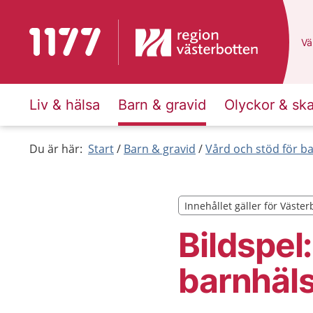
Till startsidan för 1177
Du
Väl
Liv & hälsa
Barn & gravid
Olyckor & sk
Du är här:
Start
Barn & gravid
Vård och stöd för b
Innehållet gäller för Väster
Innehållet gäller för Väster
Bildspel
barnhäls