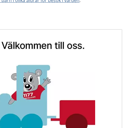
barn i olika åldrar för besök i vården
.