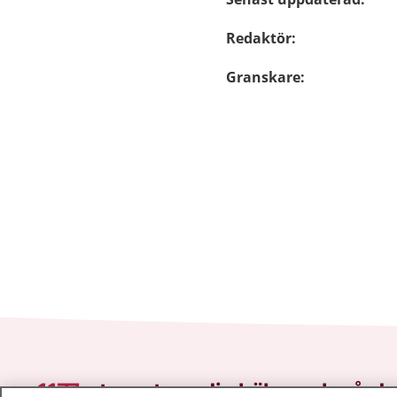
Redaktör
:
Granskare
:
1177
–
tryggt om din hälsa och vård