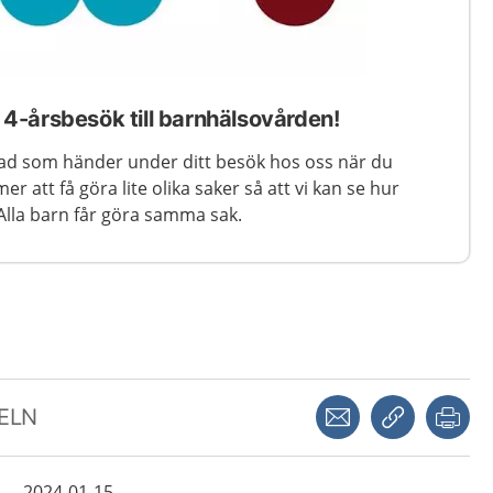
-årsbesök till barnhälsovården!
vad som händer under ditt besök hos oss när du
er att få göra lite olika saker så att vi kan se hur
 Alla barn får göra samma sak.
Dela via mejl
Kopiera län
Skr
KELN
2024-01-15