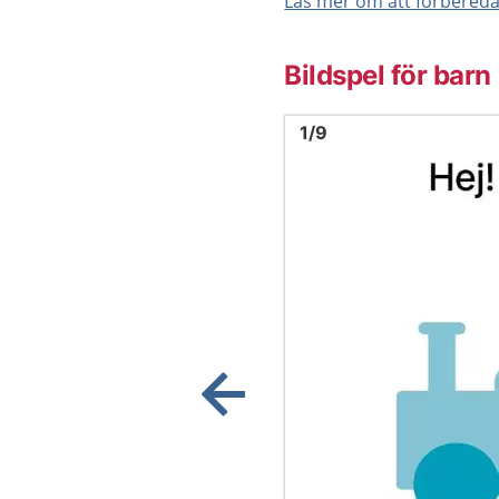
Läs mer om att förbereda 
Bildspel för barn
Bild
1
1
/
9
Visa föregående bild