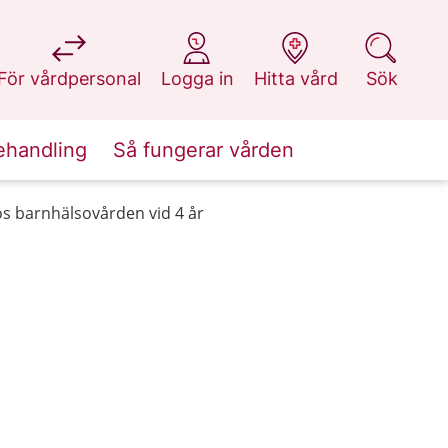
på 1177.se
på 1177.se
på 1177.se
på 1177.se
För vårdpersonal
Logga in
Hitta vård
Sök
ehandling
Så fungerar vården
os barnhälsovården vid 4 år