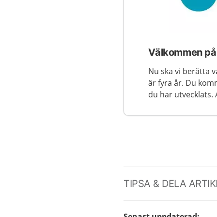
Välkommen på 4
Nu ska vi berätta 
är fyra år. Du komm
du har utvecklats.
TIPSA & DELA ARTI
Senast uppdaterad
: