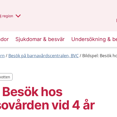
 har valt region
j
en annan
region
Västerbotten
.
ador
Sjukdomar & besvär
Undersökning & b
arn
Besök på barnavårdscentralen, BVC
Bildspel: Besök h
botten
botten
: Besök hos
ovården vid 4 år