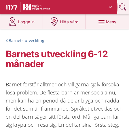
Du har valt region
Västerbotten
.
Till startsidan för 1177
på 1177.se
på 1177.se
Meny
Logga in
Hitta vård
Barnets utveckling
Barnets utveckling 6-12
månader
Barnet förstår alltmer och vill gärna själv försöka
lösa problem. De flesta barn är mer sociala nu,
men kan ha en period då de är blyga och rädda
för det som är främmande. Språket utvecklas och
en del barn säger sitt första ord. Många barn lär
sig krypa och resa sig. En del tar sina första steg. I