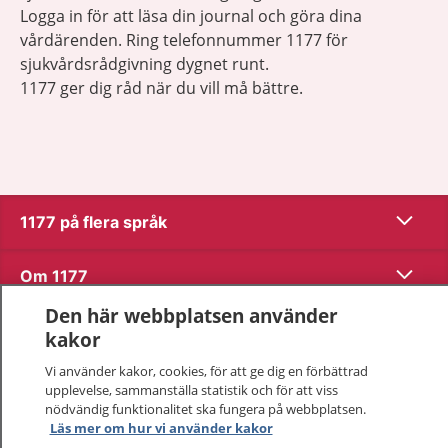
Logga in för att läsa din journal och göra dina
vårdärenden. Ring telefonnummer 1177 för
sjukvårdsrådgivning dygnet runt.
1177 ger dig råd när du vill må bättre.
Visa inn
1177 på flera språk
Visa inn
Om 1177
Den här webbplatsen använder
Visa inn
Kontakt
kakor
Vi använder kakor, cookies, för att ge dig en förbättrad
upplevelse, sammanställa statistik och för att viss
Behandling av personuppgifter
nödvändig funktionalitet ska fungera på webbplatsen.
Läs mer om hur vi använder kakor