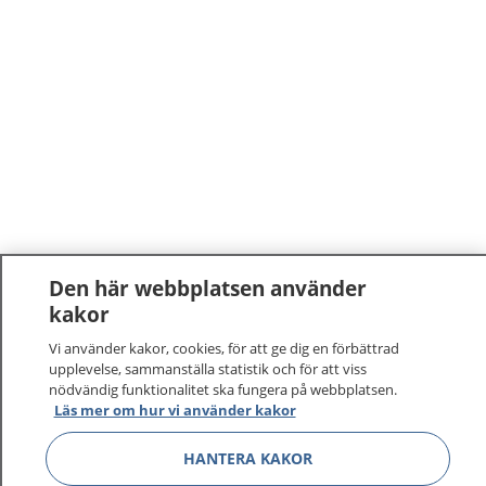
Den här webbplatsen använder
kakor
1177
–
tryggt om din hälsa och vård
Vi använder kakor, cookies, för att ge dig en förbättrad
På 1177.se får du råd om hälsa och information om
upplevelse, sammanställa statistik och för att viss
nödvändig funktionalitet ska fungera på webbplatsen.
sjukdomar och vilka mottagningar du kan kontakta.
Läs mer om hur vi använder kakor
Logga in för att läsa din journal och göra dina
vårdärenden. Ring telefonnummer 1177 för
HANTERA KAKOR
sjukvårdsrådgivning dygnet runt.