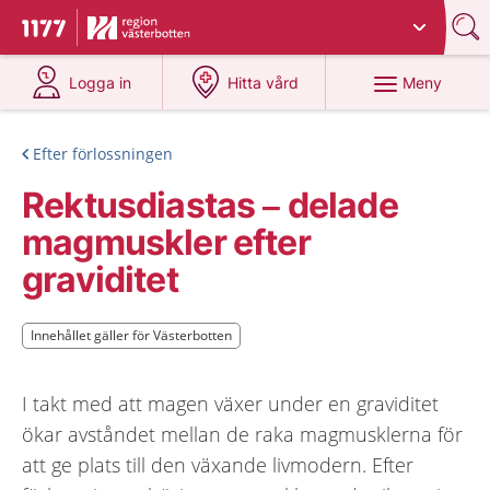
Du har valt region
Västerbotten
.
Till startsidan för 1177
på 1177.se
på 1177.se
Meny
Logga in
Hitta vård
Efter förlossningen
Rektusdiastas – delade
magmuskler efter
graviditet
Innehållet gäller för Västerbotten
Innehållet gäller för Västerbotten
I takt med att magen växer under en graviditet
ökar avståndet mellan de raka magmusklerna för
att ge plats till den växande livmodern. Efter