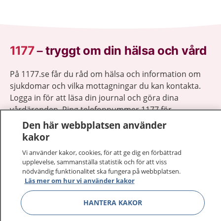
1177
–
tryggt om din hälsa och vård
På 1177.se får du råd om hälsa och information om
sjukdomar och vilka mottagningar du kan kontakta.
Logga in för att läsa din journal och göra dina
vårdärenden. Ring telefonnummer 1177 för
sjukvårdsrådgivning dygnet runt.
Den här webbplatsen använder
1177 ger dig råd när du vill må bättre.
kakor
Vi använder kakor, cookies, för att ge dig en förbättrad
upplevelse, sammanställa statistik och för att viss
nödvändig funktionalitet ska fungera på webbplatsen.
Läs mer om hur vi använder kakor
Visa inn
1177 på flera språk
HANTERA KAKOR