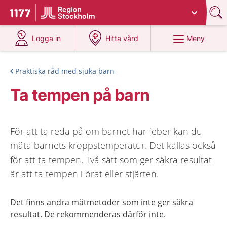
Du har valt region
Stockholms län
.
Till startsidan för 1177
på 1177.se
på 1177.se
Meny
Logga in
Hitta vård
Praktiska råd med sjuka barn
Ta tempen på barn
För att ta reda på om barnet har feber kan du
mäta barnets kroppstemperatur. Det kallas också
för att ta tempen. Två sätt som ger säkra resultat
är att ta tempen i örat eller stjärten.
Det finns andra mätmetoder som inte ger säkra
resultat. De rekommenderas därför inte.