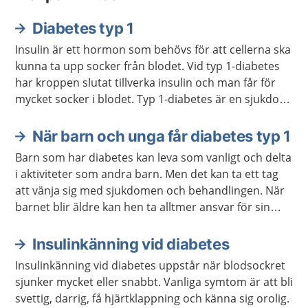
Diabetes typ 1
Insulin är ett hormon som behövs för att cellerna ska
kunna ta upp socker från blodet. Vid typ 1-diabetes
har kroppen slutat tillverka insulin och man får för
mycket socker i blodet. Typ 1-diabetes är en sjukdom
man har hela livet. Man behöver få behandling med
insulin och kontrollera blodsockret regelbundet.
När barn och unga får diabetes typ 1
Barn som har diabetes kan leva som vanligt och delta
i aktiviteter som andra barn. Men det kan ta ett tag
att vänja sig med sjukdomen och behandlingen. När
barnet blir äldre kan hen ta alltmer ansvar för sin
behandling.
Insulinkänning vid diabetes
Insulinkänning vid diabetes uppstår när blodsockret
sjunker mycket eller snabbt. Vanliga symtom är att bli
svettig, darrig, få hjärtklappning och känna sig orolig.