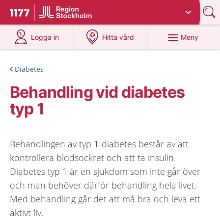
Du har valt region
Stockholms län
.
Till startsidan för 1177
på 1177.se
på 1177.se
Meny
Logga in
Hitta vård
Diabetes
Behandling vid diabetes
typ 1
Behandlingen av typ 1-diabetes består av att
kontrollera blodsockret och att ta insulin.
Diabetes typ 1 är en sjukdom som inte går över
och man behöver därför behandling hela livet.
Med behandling går det att må bra och leva ett
aktivt liv.