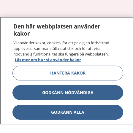
Visa inn
Den här webbplatsen använder
1177 på flera språk
kakor
Visa inn
Vi använder kakor, cookies, för att ge dig en förbättrad
Om 1177
upplevelse, sammanställa statistik och för att viss
nödvändig funktionalitet ska fungera på webbplatsen.
Visa inn
Kontakt
Läs mer om hur vi använder kakor
HANTERA KAKOR
Behandling av personuppgifter
GODKÄNN NÖDVÄNDIGA
Hantering av kakor
GODKÄNN ALLA
Inställningar för kakor