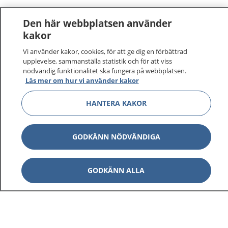
Den här webbplatsen använder
kakor
Vi använder kakor, cookies, för att ge dig en förbättrad
1177
–
tryggt om din hälsa och vård
upplevelse, sammanställa statistik och för att viss
nödvändig funktionalitet ska fungera på webbplatsen.
Läs mer om hur vi använder kakor
På 1177.se får du råd om hälsa och information om
sjukdomar och vilka mottagningar du kan kontakta.
HANTERA KAKOR
Logga in för att läsa din journal och göra dina
vårdärenden. Ring telefonnummer 1177 för
sjukvårdsrådgivning dygnet runt.
GODKÄNN NÖDVÄNDIGA
1177 ger dig råd när du vill må bättre.
GODKÄNN ALLA
Visa inn
1177 på flera språk