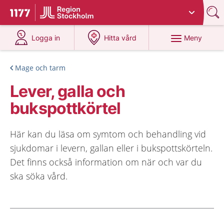
Du har valt region
Stockholms län
.
Till startsidan för 1177
på 1177.se
på 1177.se
Meny
Logga in
Hitta vård
Mage och tarm
Lever, galla och
bukspottkörtel
Här kan du läsa om symtom och behandling vid
sjukdomar i levern, gallan eller i bukspottskörteln.
Det finns också information om när och var du
ska söka vård.