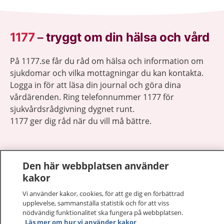
1177
–
tryggt om din hälsa och vård
På 1177.se får du råd om hälsa och information om
sjukdomar och vilka mottagningar du kan kontakta.
Logga in för att läsa din journal och göra dina
vårdärenden. Ring telefonnummer 1177 för
sjukvårdsrådgivning dygnet runt.
1177 ger dig råd när du vill må bättre.
Den här webbplatsen använder
kakor
Visa inn
1177 på flera språk
Vi använder kakor, cookies, för att ge dig en förbättrad
upplevelse, sammanställa statistik och för att viss
Visa inn
nödvändig funktionalitet ska fungera på webbplatsen.
Om 1177
Läs mer om hur vi använder kakor