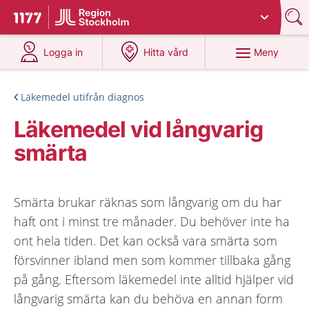
Du har valt region
Stockholms län
.
Till startsidan för 1177
på 1177.se
på 1177.se
Meny
Logga in
Hitta vård
Läkemedel utifrån diagnos
Läkemedel vid långvarig
smärta
Smärta brukar räknas som långvarig om du har
haft ont i minst tre månader. Du behöver inte ha
ont hela tiden. Det kan också vara smärta som
försvinner ibland men som kommer tillbaka gång
på gång. Eftersom läkemedel inte alltid hjälper vid
långvarig smärta kan du behöva en annan form