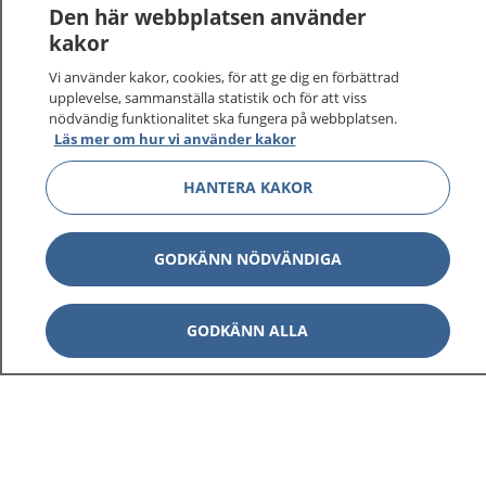
Den här webbplatsen använder
kakor
Vi använder kakor, cookies, för att ge dig en förbättrad
1177
–
tryggt om din hälsa och vård
upplevelse, sammanställa statistik och för att viss
nödvändig funktionalitet ska fungera på webbplatsen.
Läs mer om hur vi använder kakor
På 1177.se får du råd om hälsa och information om
sjukdomar och vilka mottagningar du kan kontakta.
HANTERA KAKOR
Logga in för att läsa din journal och göra dina
vårdärenden. Ring telefonnummer 1177 för
sjukvårdsrådgivning dygnet runt.
GODKÄNN NÖDVÄNDIGA
1177 ger dig råd när du vill må bättre.
GODKÄNN ALLA
Visa inn
1177 på flera språk
Visa inn