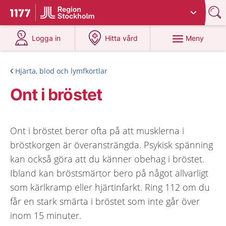
Du har valt region
Stockholms län
.
Till startsidan för 1177
på 1177.se
på 1177.se
Meny
Logga in
Hitta vård
Hjärta, blod och lymfkörtlar
Ont i bröstet
Ont i bröstet beror ofta på att musklerna i
bröstkorgen är överansträngda. Psykisk spänning
kan också göra att du känner obehag i bröstet.
Ibland kan bröstsmärtor bero på något allvarligt
som kärlkramp eller hjärtinfarkt. Ring 112 om du
får en stark smärta i bröstet som inte går över
inom 15 minuter.