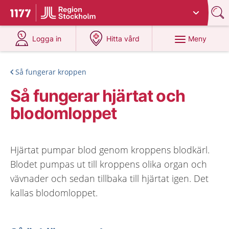
Du har valt region
Stockholms län
.
Till startsidan för 1177
på 1177.se
på 1177.se
Meny
Logga in
Hitta vård
Så fungerar kroppen
Så fungerar hjärtat och
blodomloppet
Hjärtat pumpar blod genom kroppens blodkärl.
Blodet pumpas ut till kroppens olika organ och
vävnader och sedan tillbaka till hjärtat igen. Det
kallas blodomloppet.