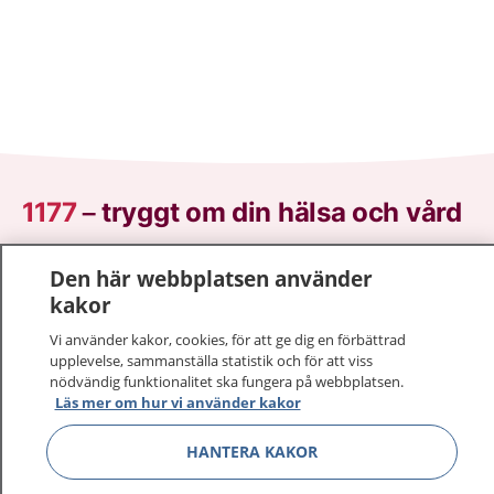
1177
–
tryggt om din hälsa och vård
På 1177.se får du råd om hälsa och information om
Den här webbplatsen använder
sjukdomar och vilka mottagningar du kan kontakta.
kakor
Logga in för att läsa din journal och göra dina
Vi använder kakor, cookies, för att ge dig en förbättrad
vårdärenden. Ring telefonnummer 1177 för
upplevelse, sammanställa statistik och för att viss
sjukvårdsrådgivning dygnet runt.
nödvändig funktionalitet ska fungera på webbplatsen.
1177 ger dig råd när du vill må bättre.
Läs mer om hur vi använder kakor
HANTERA KAKOR