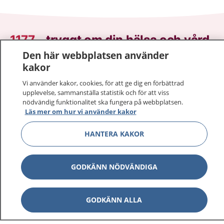
1177
–
tryggt om din hälsa och vård
Den här webbplatsen använder
På 1177.se får du råd om hälsa och information om
kakor
sjukdomar och vilka mottagningar du kan kontakta.
Vi använder kakor, cookies, för att ge dig en förbättrad
Logga in för att läsa din journal och göra dina
upplevelse, sammanställa statistik och för att viss
vårdärenden. Ring telefonnummer 1177 för
nödvändig funktionalitet ska fungera på webbplatsen.
sjukvårdsrådgivning dygnet runt.
Läs mer om hur vi använder kakor
1177 ger dig råd när du vill må bättre.
HANTERA KAKOR
GODKÄNN NÖDVÄNDIGA
Visa inn
1177 på flera språk
GODKÄNN ALLA
Visa inn
Om 1177