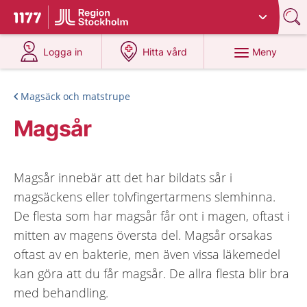
Du har valt region
Stockholms län
.
Till startsidan för 1177
på 1177.se
på 1177.se
Meny
Logga in
Hitta vård
Magsäck och matstrupe
Magsår
Magsår innebär att det har bildats sår i
magsäckens eller tolvfingertarmens slemhinna.
De flesta som har magsår får ont i magen, oftast i
mitten av magens översta del. Magsår orsakas
oftast av en bakterie, men även vissa läkemedel
kan göra att du får magsår. De allra flesta blir bra
med behandling.