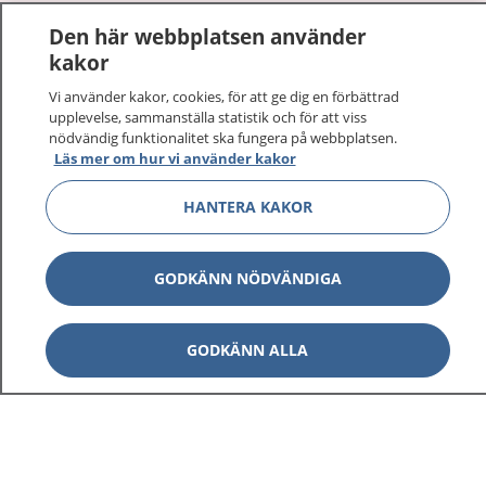
1177
–
tryggt om din hälsa och vård
Den här webbplatsen använder
kakor
På 1177.se får du råd om hälsa och information om
sjukdomar och vilka mottagningar du kan kontakta.
Vi använder kakor, cookies, för att ge dig en förbättrad
upplevelse, sammanställa statistik och för att viss
Logga in för att läsa din journal och göra dina
nödvändig funktionalitet ska fungera på webbplatsen.
vårdärenden. Ring telefonnummer 1177 för
Läs mer om hur vi använder kakor
sjukvårdsrådgivning dygnet runt.
1177 ger dig råd när du vill må bättre.
HANTERA KAKOR
GODKÄNN NÖDVÄNDIGA
Visa inn
1177 på flera språk
GODKÄNN ALLA
Visa inn
Om 1177
Visa inn
Kontakt