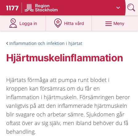
Du har valt region
Stockholms län
.
Till startsidan för 1177
på 1177.se
på 1177.se
Meny
Logga in
Hitta vård
Inflammation och infektion i hjärtat
Hjärtmuskelinflammation
Hjärtats förmåga att pumpa runt blodet i
kroppen kan försämras om du får en
inflammation i hjärtmuskeln. Försämringen beror
vanligtvis på att den inflammerade hjärtmuskeln
blir svagare och arbetar sämre. Sjukdomen går
oftast över av sig själv, men ibland behöver du få
behandling.