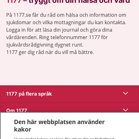
1177
–
tryggt om din hälsa och vård
På 1177.se får du råd om hälsa och information om
sjukdomar och vilka mottagningar du kan kontakta.
Logga in för att läsa din journal och göra dina
vårdärenden. Ring telefonnummer 1177 för
sjukvårdsrådgivning dygnet runt.
1177 ger dig råd när du vill må bättre.
Visa inn
1177 på flera språk
Visa inn
Om 1177
Den här webbplatsen använder
Visa inn
Kontakt
kakor