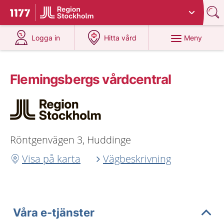
Du har valt region
Stockholms län
.
Till startsidan för 1177
på 1177.se
på 1177.se
Meny
Logga in
Hitta vård
Flemingsbergs vårdcentral
Röntgenvägen 3, Huddinge
Visa på karta
Vägbeskrivning
Våra e-tjänster