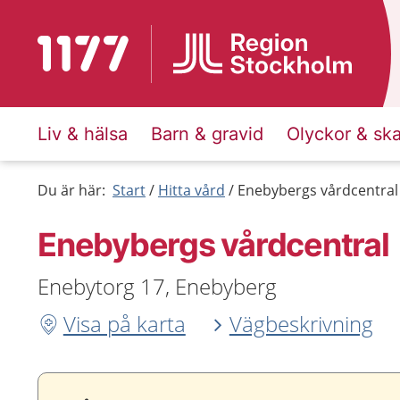
Till startsidan för 1177
Liv & hälsa
Barn & gravid
Olyckor & sk
Du är här:
Start
Hitta vård
Enebybergs vårdcentral
Enebybergs vårdcentral
Enebytorg 17, Enebyberg
Visa på karta
Vägbeskrivning