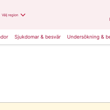
Du har valt region
Välj
en annan
region
Stockholms län
.
ador
Sjukdomar & besvär
Undersökning & b