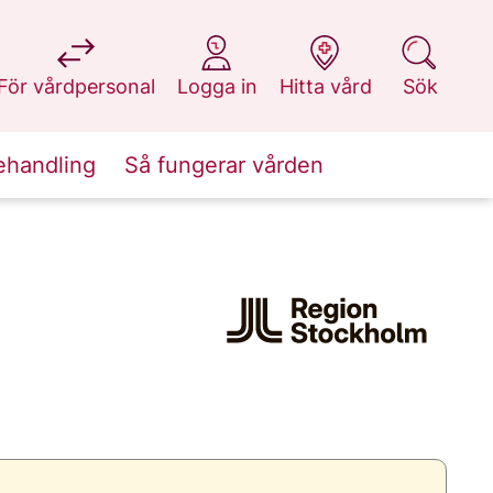
på 1177.se
på 1177.se
på 1177.se
på 1177.se
För vårdpersonal
Logga in
Hitta vård
Sök
ehandling
Så fungerar vården