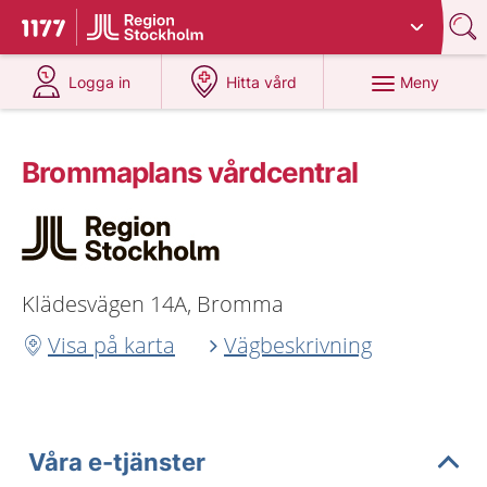
Du har valt region
Stockholms län
.
Till startsidan för 1177
på 1177.se
på 1177.se
Meny
Logga in
Hitta vård
Brommaplans vårdcentral
Klädesvägen 14A, Bromma
Visa på karta
Vägbeskrivning
Våra e-tjänster