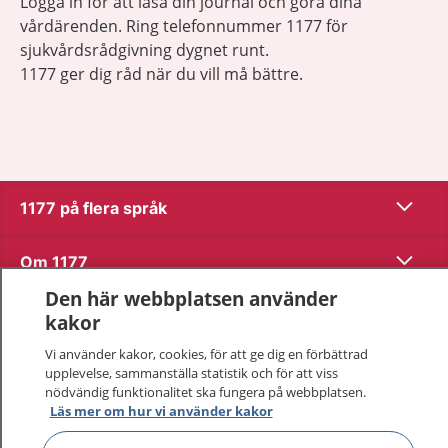
Logga in för att läsa din journal och göra dina
vårdärenden. Ring telefonnummer 1177 för
sjukvårdsrådgivning dygnet runt.
1177 ger dig råd när du vill må bättre.
Visa inn
1177 på flera språk
Visa inn
Om 1177
Den här webbplatsen använder
Visa inn
Kontakt
kakor
Vi använder kakor, cookies, för att ge dig en förbättrad
upplevelse, sammanställa statistik och för att viss
Behandling av personuppgifter
nödvändig funktionalitet ska fungera på webbplatsen.
Läs mer om hur vi använder kakor
Hantering av kakor