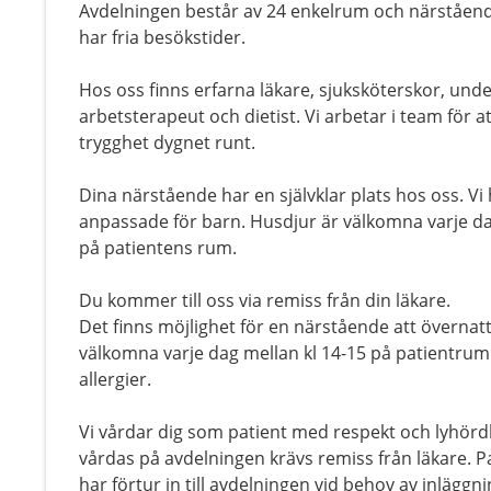
Avdelningen består av 24 enkelrum och närståend
har fria besökstider.
Hos oss finns erfarna läkare, sjuksköterskor, und
arbetsterapeut och dietist. Vi arbetar i team för 
trygghet dygnet runt.
Dina närstående har en självklar plats hos oss. Vi
anpassade för barn. Husdjur är välkomna varje dag
på patientens rum.
Du kommer till oss via remiss från din läkare.
Det finns möjlighet för en närstående att övernat
välkomna varje dag mellan kl 14-15 på patientrum
allergier.
Vi vårdar dig som patient med respekt och lyhördh
vårdas på avdelningen krävs remiss från läkare. P
har förtur in till avdelningen vid behov av inläggni