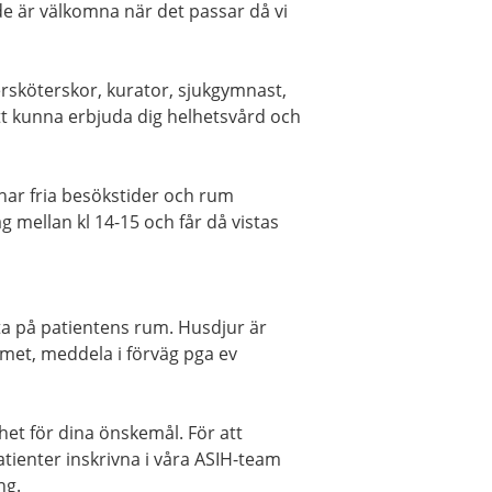
e är välkomna när det passar då vi
ersköterskor, kurator, sjukgymnast,
att kunna erbjuda dig helhetsvård och
 har fria besökstider och rum
 mellan kl 14-15 och får då vistas
ta på patientens rum. Husdjur är
met, meddela i förväg pga ev
et för dina önskemål. För att
atienter inskrivna i våra ASIH-team
ng.