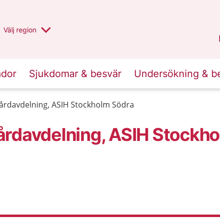
Du har valt region
Välj
en annan
region
Stockholms län
.
ador
Sjukdomar & besvär
Undersökning & b
årdavdelning, ASIH Stockholm Södra
årdavdelning, ASIH Stockh