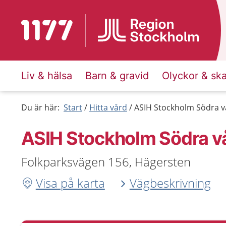
Till startsidan för 1177
Liv & hälsa
Barn & gravid
Olyckor & sk
Du är här:
Start
Hitta vård
ASIH Stockholm Södra v
ASIH Stockholm Södra v
Folkparksvägen 156, Hägersten
Visa på karta
Vägbeskrivning