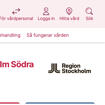
på 1177.se
på 1177.se
på 1177.se
på 1177.se
För vårdpersonal
Logga in
Hitta vård
Sök
ehandling
Så fungerar vården
olm Södra