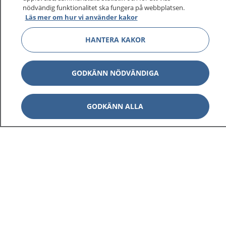
1177 ger dig råd när du vill må bättre.
nödvändig funktionalitet ska fungera på webbplatsen.
Läs mer om hur vi använder kakor
HANTERA KAKOR
Visa inn
1177 på flera språk
GODKÄNN NÖDVÄNDIGA
Visa inn
Om 1177
GODKÄNN ALLA
Visa inn
Kontakt
Behandling av personuppgifter
Hantering av kakor
Inställningar för kakor