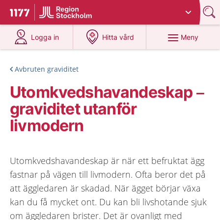
Du har valt region
Stockholms län
.
Till startsidan för 1177
på 1177.se
på 1177.se
Meny
Logga in
Hitta vård
Avbruten graviditet
Utomkvedshavandeskap –
graviditet utanför
livmodern
Utomkvedshavandeskap är när ett befruktat ägg
fastnar på vägen till livmodern. Ofta beror det på
att äggledaren är skadad. När ägget börjar växa
kan du få mycket ont. Du kan bli livshotande sjuk
om äggledaren brister. Det är ovanligt med