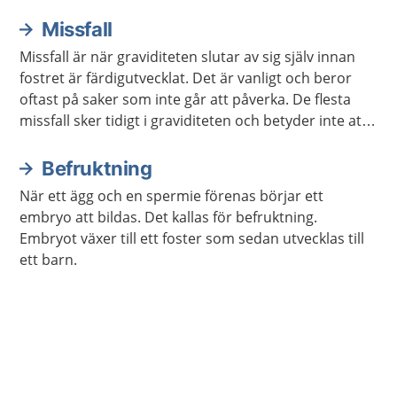
andra halvan av graviditeten.
Missfall
Missfall är när graviditeten slutar av sig själv innan
fostret är färdigutvecklat. Det är vanligt och beror
oftast på saker som inte går att påverka. De flesta
missfall sker tidigt i graviditeten och betyder inte att
något är fel på ens kropp.
Befruktning
När ett ägg och en spermie förenas börjar ett
embryo att bildas. Det kallas för befruktning.
Embryot växer till ett foster som sedan utvecklas till
ett barn.