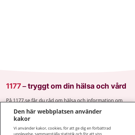
1177
–
tryggt om din hälsa och vård
På 1177.se får du råd om hälsa och information om
sjukdomar och vilka mottagningar du kan kontakta.
Den här webbplatsen använder
Logga in för att läsa din journal och göra dina
kakor
vårdärenden. Ring telefonnummer 1177 för
Vi använder kakor, cookies, för att ge dig en förbättrad
sjukvårdsrådgivning dygnet runt.
upplevelse, sammanställa statistik och för att viss