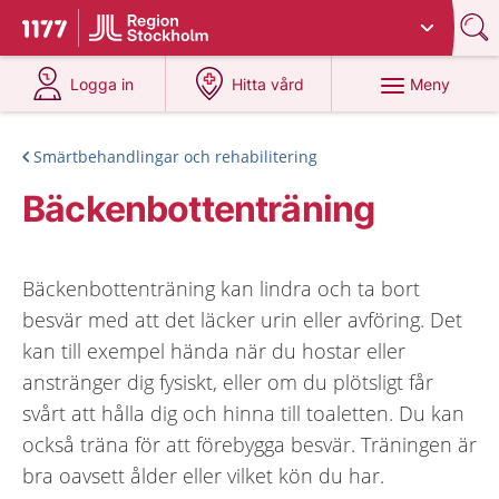
Du har valt region
Stockholms län
.
Till startsidan för 1177
på 1177.se
på 1177.se
Meny
Logga in
Hitta vård
Smärtbehandlingar och rehabilitering
Bäckenbottenträning
Bäckenbottenträning kan lindra och ta bort
besvär med att det läcker urin eller avföring. Det
kan till exempel hända när du hostar eller
anstränger dig fysiskt, eller om du plötsligt får
svårt att hålla dig och hinna till toaletten. Du kan
också träna för att förebygga besvär. Träningen är
bra oavsett ålder eller vilket kön du har.