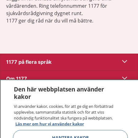
vårdärenden. Ring telefonnummer 1177 för
sjukvårdsrådgivning dygnet runt.
1177 ger dig råd när du vill må bättre.
Visa inn
1177 på flera språk
Visa inn
Om 1177
Den här webbplatsen använder
Visa inn
Kontakt
kakor
Vi använder kakor, cookies, för att ge dig en förbättrad
upplevelse, sammanställa statistik och för att viss
Behandling av personuppgifter
nödvändig funktionalitet ska fungera på webbplatsen.
Läs mer om hur vi använder kakor
Hantering av kakor
HANTERA KAKOR