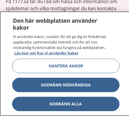
På 1177.se får du råd om hälsa och information om
sjukdomar och vilka mottagningar du kan kontakta.
Logga in för att läsa din journal och göra dina
Den här webbplatsen använder
vårdärenden. Ring telefonnummer 1177 för
kakor
sjukvårdsrådgivning dygnet runt.
1177 ger dig råd när du vill må bättre.
Vi använder kakor, cookies, för att ge dig en förbättrad
upplevelse, sammanställa statistik och för att viss
nödvändig funktionalitet ska fungera på webbplatsen.
Läs mer om hur vi använder kakor
HANTERA KAKOR
Visa inn
1177 på flera språk
GODKÄNN NÖDVÄNDIGA
Visa inn
Om 1177
Visa inn
GODKÄNN ALLA
Kontakt
Behandling av personuppgifter