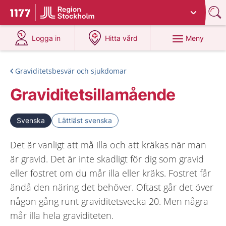
Du har valt region
Stockholms län
.
Till startsidan för 1177
på 1177.se
på 1177.se
Meny
Logga in
Hitta vård
Graviditetsbesvär och sjukdomar
Graviditetsillamående
Svenska
Lättläst svenska
Det är vanligt att må illa och att kräkas när man
är gravid. Det är inte skadligt för dig som gravid
eller fostret om du mår illa eller kräks. Fostret får
ändå den näring det behöver. Oftast går det över
någon gång runt graviditetsvecka 20. Men några
mår illa hela graviditeten.