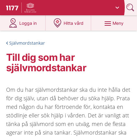
Du har valt region
Sörmland
.
Till startsidan för 1177
på 1177.se
på 1177.se
Meny
Logga in
Hitta vård
Självmordstankar
Till dig som har
självmordstankar
Om du har självmordstankar ska du inte hålla det
för dig själv, utan då behöver du söka hjälp. Prata
med någon du har förtroende för, kontakta en
stödlinje eller sök hjälp i vården. Det är vanligt att
tänka på självmord som en utväg, men de flesta
agerar inte på sina tankar. Självmordstankar ska