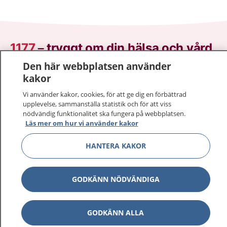
1177
–
tryggt om din hälsa och vård
Den här webbplatsen använder
På 1177.se får du råd om hälsa och information om
kakor
sjukdomar och vilka mottagningar du kan kontakta.
Vi använder kakor, cookies, för att ge dig en förbättrad
Logga in för att läsa din journal och göra dina
upplevelse, sammanställa statistik och för att viss
vårdärenden. Ring telefonnummer 1177 för
nödvändig funktionalitet ska fungera på webbplatsen.
sjukvårdsrådgivning dygnet runt.
Läs mer om hur vi använder kakor
1177 ger dig råd när du vill må bättre.
HANTERA KAKOR
GODKÄNN NÖDVÄNDIGA
Visa inn
1177 på flera språk
GODKÄNN ALLA
Visa inn