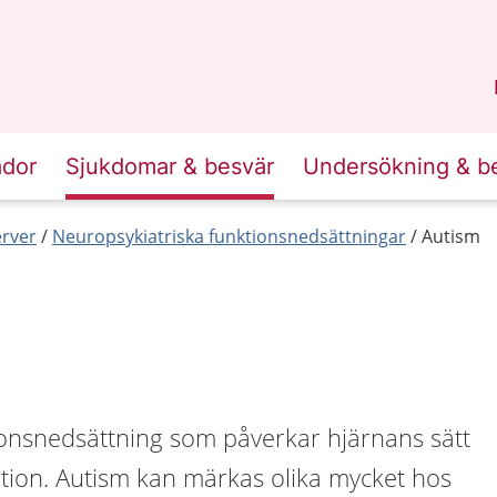
n
Sörmland
.
ador
Sjukdomar & besvär
Undersökning & b
erver
Neuropsykiatriska funktionsnedsättningar
Autism
ionsnedsättning som påverkar hjärnans sätt
ation. Autism kan märkas olika mycket hos