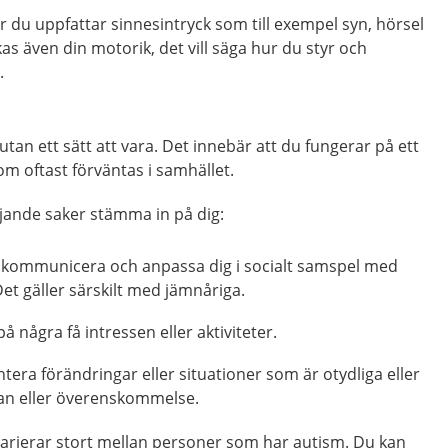
 du uppfattar sinnesintryck som till exempel syn, hörsel
kas även din motorik, det vill säga hur du styr och
.
tan ett sätt att vara. Det innebär att du fungerar på ett
m oftast förväntas i samhället.
ljande saker stämma in på dig:
t kommunicera och anpassa dig i socialt samspel med
t gäller särskilt med jämnåriga.
å några få intressen eller aktiviteter.
ntera förändringar eller situationer som är otydliga eller
lan eller överenskommelse.
arierar stort mellan personer som har autism. Du kan