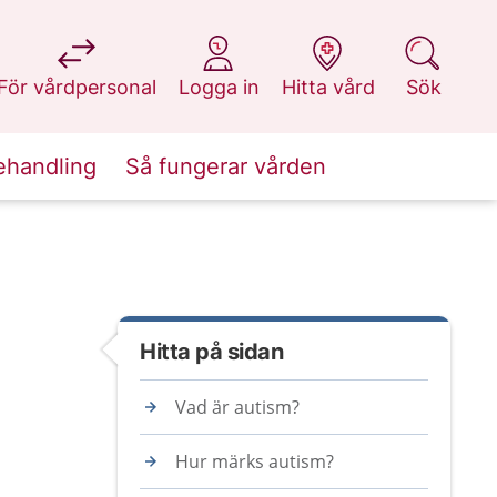
på 1177.se
på 1177.se
på 1177.se
på 1177.se
För vårdpersonal
Logga in
Hitta vård
Sök
ehandling
Så fungerar vården
Hitta på sidan
Vad är autism?
Hur märks autism?