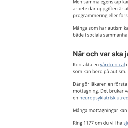
Men samma egenskap kan sa
arbete där uppgiften är
programmering eller fors
Många som har autism kan 
både i sociala sammanhang
När och var ska 
Kontakta en
vårdcentral
o
som kan bero på autism.
Där gör läkaren en första
mottagning. Det brukar var
en
neuropsykiatrisk utre
Många mottagningar kan
Ring 1177 om du vill ha
s