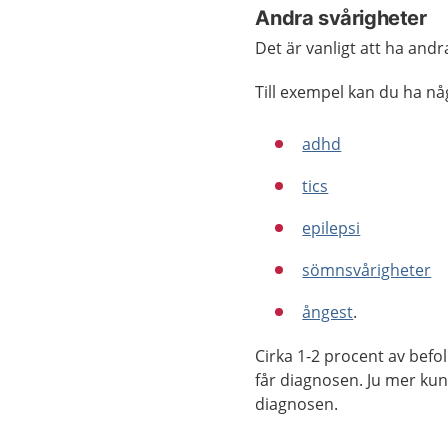
Andra svårigheter
Det är vanligt att ha and
Till exempel kan du ha nå
adhd
tics
epilepsi
sömnsvårigheter
ångest
.
Cirka 1-2 procent av befol
får diagnosen. Ju mer kuns
diagnosen.