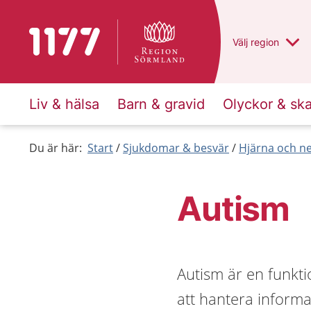
Till startsidan för 1177
Du har valt regio
Välj
en annan
region
Liv & hälsa
Barn & gravid
Olyckor & sk
Du är här:
Start
Sjukdomar & besvär
Hjärna och n
Autism
Autism är en funkt
att hantera inform