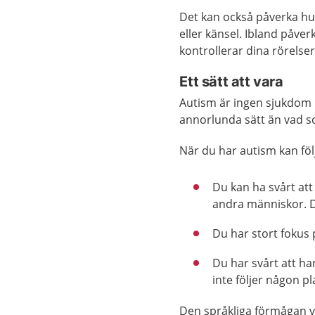
Det kan också påverka hur
eller känsel. Ibland påver
kontrollerar dina rörelser
Ett sätt att vara
Autism är ingen sjukdom u
annorlunda sätt än vad so
När du har autism kan fö
Du kan ha svårt at
andra människor. De
Du har stort fokus p
Du har svårt att ha
inte följer någon p
Den språkliga förmågan v