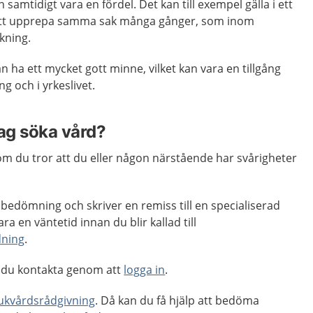
mtidigt vara en fördel. Det kan till exempel gälla i ett
 att upprepa samma sak många gånger, som inom
kning.
ha ett mycket gott minne, vilket kan vara en tillgång
 och i yrkeslivet.
jag söka vård?
m du tror att du eller någon närstående har svårigheter
 bedömning och skriver en remiss till en specialiserad
a en väntetid innan du blir kallad till
dning
.
 du kontakta genom att
logga in
.
jukvårdsrådgivning
. Då kan du få hjälp att bedöma