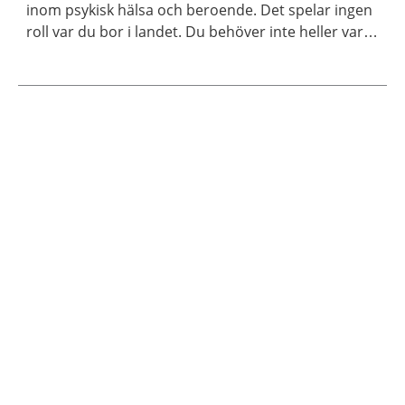
inom psykisk hälsa och beroende. Det spelar ingen
roll var du bor i landet. Du behöver inte heller vara
medlem för att ta kontakt.
Aktuella artiklar