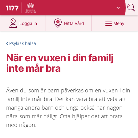
Du har valt region
Sörmland
.
Till startsidan för 1177
på 1177.se
på 1177.se
Meny
Logga in
Hitta vård
Psykisk hälsa
När en vuxen i din familj
inte mår bra
Även du som är barn påverkas om en vuxen i din
familj inte mår bra. Det kan vara bra att veta att
många andra barn och unga också har någon
nära som mår dåligt. Ofta hjälper det att prata
med någon.