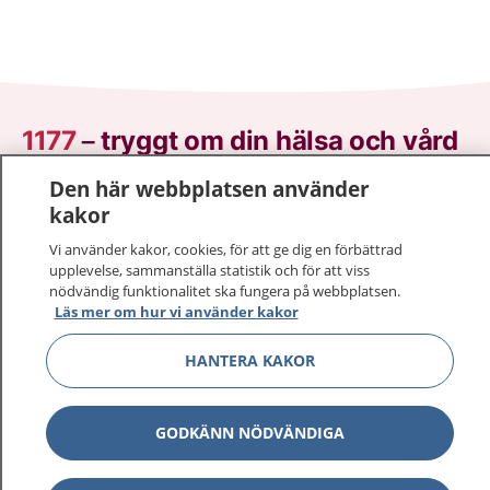
1177
–
tryggt om din hälsa och vård
Den här webbplatsen använder
På 1177.se får du råd om hälsa och information om
kakor
sjukdomar och vilka mottagningar du kan kontakta.
Logga in för att läsa din journal och göra dina
Vi använder kakor, cookies, för att ge dig en förbättrad
vårdärenden. Ring telefonnummer 1177 för
upplevelse, sammanställa statistik och för att viss
nödvändig funktionalitet ska fungera på webbplatsen.
sjukvårdsrådgivning dygnet runt.
Läs mer om hur vi använder kakor
1177 ger dig råd när du vill må bättre.
HANTERA KAKOR
GODKÄNN NÖDVÄNDIGA
Visa inn
1177 på flera språk