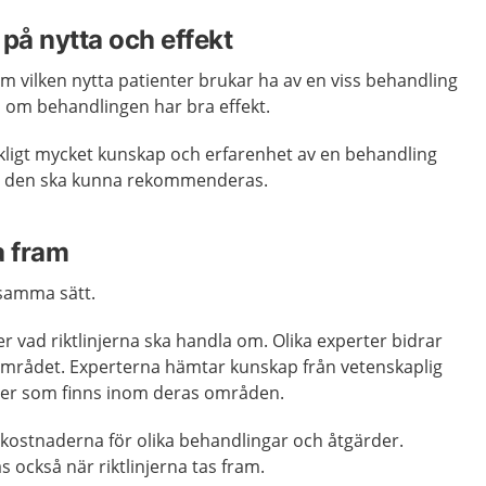
r på nytta och effekt
 om vilken nytta patienter brukar ha av en viss behandling
s om behandlingen har bra effekt.
ckligt mycket kunskap och erfarenhet av en behandling
tt den ska kunna rekommenderas.
a fram
å samma sätt.
 vad riktlinjerna ska handla om. Olika experter bidrar
området. Experterna hämtar kunskap från vetenskaplig
eter som finns inom deras områden.
ostnaderna för olika behandlingar och åtgärder.
as också när riktlinjerna tas fram.