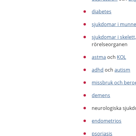
diabetes
sjukdomar i munne
sjukdomar i skelett
rörelseorganen
astma
och
KOL
adhd
och
autism
missbruk och ber
demens
neurologiska sju
endometrios
psoriasis