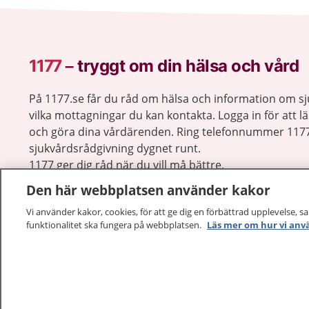
1177
–
tryggt om din hälsa och vård
På 1177.se får du råd om hälsa och information om 
vilka mottagningar du kan kontakta. Logga in för att lä
och göra dina vårdärenden. Ring telefonnummer 1177
sjukvårdsrådgivning dygnet runt.
1177 ger dig råd när du vill må bättre.
Den här webbplatsen använder kakor
Vi använder kakor, cookies, för att ge dig en förbättrad upplevelse, s
funktionalitet ska fungera på webbplatsen.
Läs mer om hur vi anv
1177 – en tjänst från
Inera.