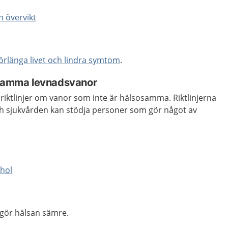
h övervikt
 förlänga livet och lindra symtom
.
osamma levnadsvanor
 riktlinjer om vanor som inte är hälsosamma. Riktlinjerna
h sjukvården kan stödja personer som gör något av
ohol
gör hälsan sämre.