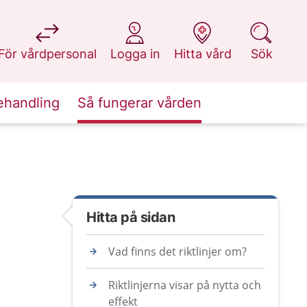
på 1177.se
på 1177.se
på 1177.se
på 1177.se
För vårdpersonal
Logga in
Hitta vård
Sök
ehandling
Så fungerar vården
Hitta på sidan
Vad finns det riktlinjer om?
Riktlinjerna visar på nytta och
effekt