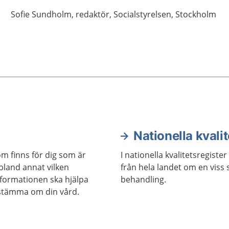
Sofie
Sundholm,
redaktör,
Socialstyrelsen,
Stockholm
Nationella kvalit
om finns för dig som är
I nationella kvalitetsregist
 bland annat vilken
från hela landet om en viss 
nformationen ska hjälpa
behandling.
estämma om din vård.