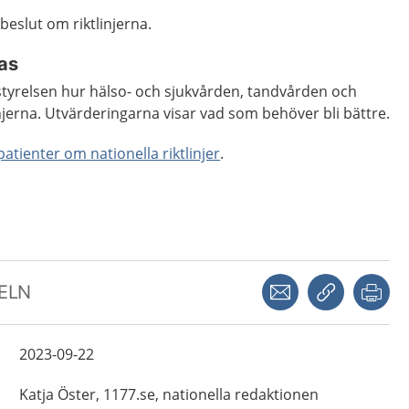
beslut om riktlinjerna.
ras
styrelsen hur hälso- och sjukvården, tandvården och
linjerna. Utvärderingarna visar vad som behöver bli bättre.
 patienter om nationella riktlinjer
.
Dela via mejl
Kopiera län
Skr
KELN
2023-09-22
Katja
Öster,
1177.se, nationella redaktionen