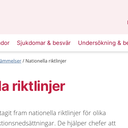
n
Sörmland
.
ador
Sjukdomar & besvär
Undersökning & b
tämmelser
Nationella riktlinjer
a riktlinjer
agit fram nationella riktlinjer för olika
ionsnedsättningar. De hjälper chefer att