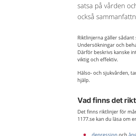
satsa på vården och
också sammanfattni
Riktlinjerna gäller sådan
Undersökningar och behan
Därför beskrivs kanske i
viktig och effektiv.
Hälso- och sjukvården, ta
hjälp.
Vad finns det rik
Det finns riktlinjer för 
1177.se kan du läsa om e
depression
och
ån