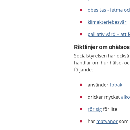
obesitas - fetma oc
klimakteriebesvär
palliativ vård – att
Riktlinjer om ohäls
Socialstyrelsen har också
handlar om hur hälso- oc
följande:
använder
tobak
dricker mycket
alk
rör sig
för lite
har
matvanor
som 