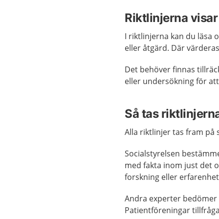
Riktlinjerna visa
I riktlinjerna kan du läsa
eller åtgärd. Där värdera
Det behöver finnas tillrä
eller undersökning för a
Så tas riktlinjern
Alla riktlinjer tas fram p
Socialstyrelsen bestämmer
med fakta inom just det 
forskning eller erfarenh
Andra experter bedömer k
Patientföreningar tillfråg