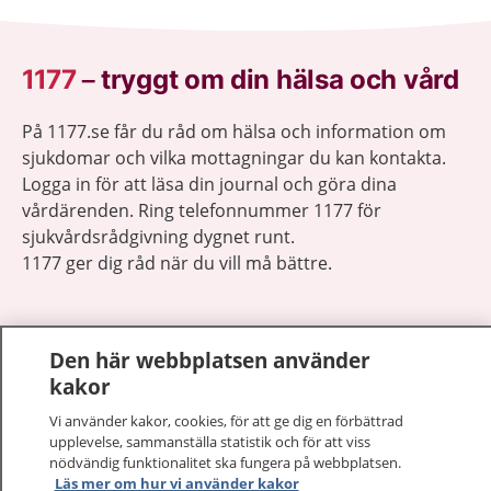
1177
–
tryggt om din hälsa och vård
På 1177.se får du råd om hälsa och information om
sjukdomar och vilka mottagningar du kan kontakta.
Logga in för att läsa din journal och göra dina
vårdärenden. Ring telefonnummer 1177 för
sjukvårdsrådgivning dygnet runt.
1177 ger dig råd när du vill må bättre.
Den här webbplatsen använder
kakor
Visa inn
1177 på flera språk
Vi använder kakor, cookies, för att ge dig en förbättrad
upplevelse, sammanställa statistik och för att viss
Visa inn
nödvändig funktionalitet ska fungera på webbplatsen.
Om 1177
Läs mer om hur vi använder kakor