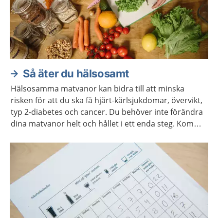
Så äter du hälsosamt
Hälsosamma matvanor kan bidra till att minska
risken för att du ska få hjärt-kärlsjukdomar, övervikt,
typ 2-diabetes och cancer. Du behöver inte förändra
dina matvanor helt och hållet i ett enda steg. Kom
ihåg att varje liten förändring kan göra stor skillnad.