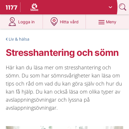
Du har valt region
Skåne
.
Till startsidan för 1177
på 1177.se
på 1177.se
Meny
Logga in
Hitta vård
Liv & hälsa
Stresshantering och sömn
Här kan du läsa mer om stresshantering och
sömn. Du som har sömnsvårigheter kan läsa om
tips och råd om vad du kan göra själv och hur du
kan få hjälp. Du kan också läsa om olika typer av
avslappningsövningar och lyssna på
avslappningsövningar.