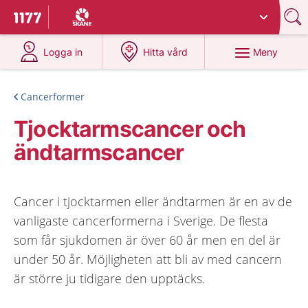
Du har valt region
Skåne
.
Till startsidan för 1177
på 1177.se
på 1177.se
Meny
Logga in
Hitta vård
Cancerformer
Tjocktarmscancer och
ändtarmscancer
Cancer i tjocktarmen eller ändtarmen är en av de
vanligaste cancerformerna i Sverige. De flesta
som får sjukdomen är över 60 år men en del är
under 50 år. Möjligheten att bli av med cancern
är större ju tidigare den upptäcks.