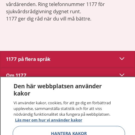
vårdärenden. Ring telefonnummer 1177 för
sjukvårdsrådgivning dygnet runt.
1177 ger dig råd när du vill må bättre.
Visa inn
1177 på flera språk
Visa inn
Om 1177
Den här webbplatsen använder
Visa inn
Kontakt
kakor
Vi använder kakor, cookies, för att ge dig en förbättrad
upplevelse, sammanställa statistik och för att viss
Behandling av personuppgifter
nödvändig funktionalitet ska fungera på webbplatsen.
Läs mer om hur vi använder kakor
Hantering av kakor
HANTERA KAKOR