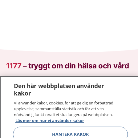
1177
–
tryggt om din hälsa och vård
På 1177.se får du råd om hälsa och information om
Den här webbplatsen använder
sjukdomar och vilka mottagningar du kan kontakta.
kakor
Logga in för att läsa din journal och göra dina
vårdärenden. Ring telefonnummer 1177 för
Vi använder kakor, cookies, för att ge dig en förbättrad
upplevelse, sammanställa statistik och för att viss
sjukvårdsrådgivning dygnet runt.
nödvändig funktionalitet ska fungera på webbplatsen.
1177 ger dig råd när du vill må bättre.
Läs mer om hur vi använder kakor
HANTERA KAKOR