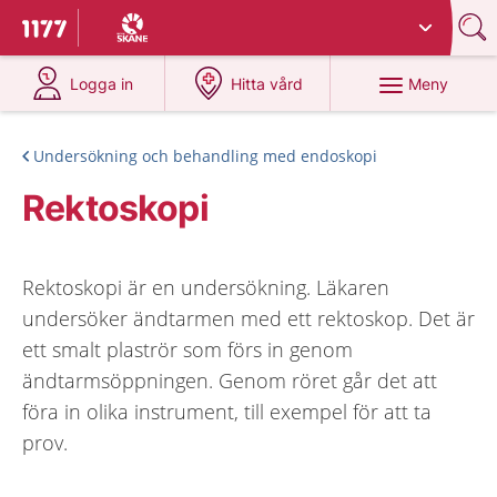
Du har valt region
Skåne
.
Till startsidan för 1177
på 1177.se
på 1177.se
Meny
Logga in
Hitta vård
Undersökning och behandling med endoskopi
Rektoskopi
Rektoskopi är en undersökning. Läkaren
undersöker ändtarmen med ett rektoskop. Det är
ett smalt plaströr som förs in genom
ändtarmsöppningen. Genom röret går det att
föra in olika instrument, till exempel för att ta
prov.