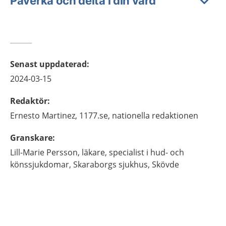
Påverka och delta i din vård
Senast uppdaterad
:
2024-03-15
Redaktör
:
Ernesto
Martinez,
1177.se, nationella redaktionen
Granskare
:
Lill-Marie
Persson,
läkare, specialist i hud- och
könssjukdomar,
Skaraborgs sjukhus,
Skövde