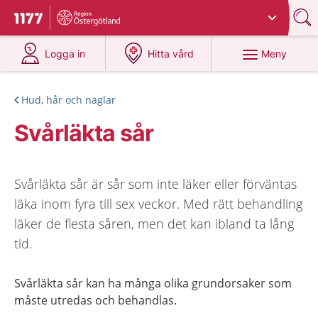
Du har valt region
Östergötland
.
Till startsidan för 1177
på 1177.se
på 1177.se
Meny
Logga in
Hitta vård
Hud, hår och naglar
Svårläkta sår
Svårläkta sår är sår som inte läker eller förväntas
läka inom fyra till sex veckor. Med rätt behandling
läker de flesta såren, men det kan ibland ta lång
tid.
Svårläkta sår kan ha många olika grundorsaker som
måste utredas och behandlas.