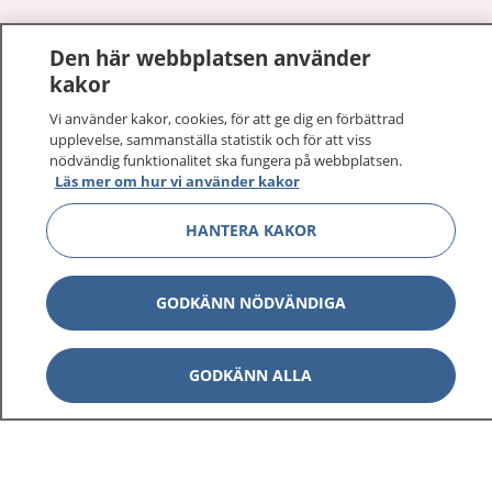
1177
–
tryggt om din hälsa och vård
Den här webbplatsen använder
kakor
På 1177.se får du råd om hälsa och information om
sjukdomar och vilka mottagningar du kan kontakta.
Vi använder kakor, cookies, för att ge dig en förbättrad
Logga in för att läsa din journal och göra dina
upplevelse, sammanställa statistik och för att viss
nödvändig funktionalitet ska fungera på webbplatsen.
vårdärenden. Ring telefonnummer 1177 för
Läs mer om hur vi använder kakor
sjukvårdsrådgivning dygnet runt.
1177 ger dig råd när du vill må bättre.
HANTERA KAKOR
GODKÄNN NÖDVÄNDIGA
Visa inn
1177 på flera språk
GODKÄNN ALLA
Visa inn
Om 1177
Visa inn
Kontakt