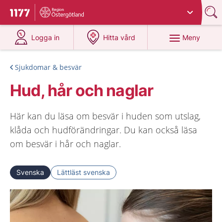
Du har valt region
Östergötland
.
Till startsidan för 1177
på 1177.se
på 1177.se
Meny
Logga in
Hitta vård
Sjukdomar & besvär
Hud, hår och naglar
Här kan du läsa om besvär i huden som utslag,
klåda och hudförändringar. Du kan också läsa
om besvär i hår och naglar.
Svenska
Lättläst svenska