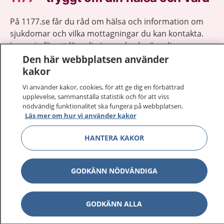
På 1177.se får du råd om hälsa och information om
sjukdomar och vilka mottagningar du kan kontakta.
Logga in för att läsa din journal och göra dina
vårdärenden. Ring telefonnummer 1177 för
Den här webbplatsen använder
sjukvårdsrådgivning dygnet runt.
kakor
1177 ger dig råd när du vill må bättre.
Vi använder kakor, cookies, för att ge dig en förbättrad
upplevelse, sammanställa statistik och för att viss
nödvändig funktionalitet ska fungera på webbplatsen.
Läs mer om hur vi använder kakor
HANTERA KAKOR
Visa inn
1177 på flera språk
GODKÄNN NÖDVÄNDIGA
Visa inn
Om 1177
Visa inn
Kontakt
GODKÄNN ALLA