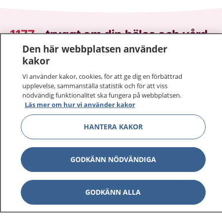
1177
–
tryggt om din hälsa och vård
Den här webbplatsen använder
På 1177.se får du råd om hälsa och information om
kakor
sjukdomar och vilka mottagningar du kan kontakta.
Vi använder kakor, cookies, för att ge dig en förbättrad
Logga in för att läsa din journal och göra dina
upplevelse, sammanställa statistik och för att viss
vårdärenden. Ring telefonnummer 1177 för
nödvändig funktionalitet ska fungera på webbplatsen.
Läs mer om hur vi använder kakor
sjukvårdsrådgivning dygnet runt.
1177 ger dig råd när du vill må bättre.
HANTERA KAKOR
GODKÄNN NÖDVÄNDIGA
Visa inn
1177 på flera språk
GODKÄNN ALLA
Visa inn
Om 1177