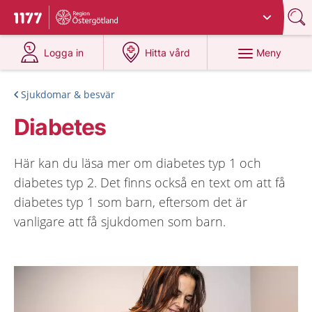
Du har valt region
Östergötland
.
Till startsidan för 1177
på 1177.se
på 1177.se
Meny
Logga in
Hitta vård
Sjukdomar & besvär
Diabetes
Här kan du läsa mer om diabetes typ 1 och
diabetes typ 2. Det finns också en text om att få
diabetes typ 1 som barn, eftersom det är
vanligare att få sjukdomen som barn.