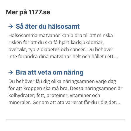
Mer på 1177.se
Så äter du hälsosamt
Hälsosamma matvanor kan bidra till att minska
risken för att du ska få hjärt-kärlsjukdomar,
övervikt, typ 2-diabetes och cancer. Du behöver
inte förändra dina matvanor helt och hållet i ett
enda steg. Kom ihåg att varje liten förändring kan
göra stor skillnad.
Bra att veta om näring
Du behöver få i dig olika näringsämnen varje dag
för att kroppen ska må bra. Dessa näringsämnen är
kolhydrater, fett, proteiner, vitaminer och
mineraler. Genom att äta varierat får du i dig det
du behöver.