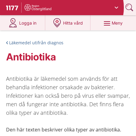
Du har valt region
Östergötland
.
Till startsidan för 1177
på 1177.se
på 1177.se
Meny
Logga in
Hitta vård
Läkemedel utifrån diagnos
Antibiotika
Antibiotika är läkemedel som används för att
behandla infektioner orsakade av bakterier.
Infektioner kan också bero på virus eller svampar,
men då fungerar inte antibiotika. Det finns flera
olika typer av antibiotika.
Den här texten beskriver olika typer av antibiotika.