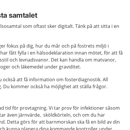
sta samtalet
lsosamtal som oftast sker digitalt. Tänk på att sitta i en
ger fokus på dig, hur du mår och på fostrets miljö i
r fått fylla i en hälsodeklaration innan mötet, för att få
vsstil och levnadsvanor. Det kan handla om matvanor,
roger och läkemedel under graviditet.
ckså att få information om fosterdiagnostik. All
lig. Du kommer också ha möjlighet att ställa frågor.
 tid för provtagning. Vi tar prov för infektioner såsom
Vi tar även järnvärde, sköldkörteln, och om du har
. Detta görs för att barnmorskan ska få en bild av din
 och kunna planera dina kommande kontroller under