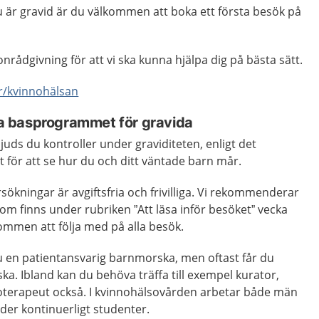
du är gravid är du välkommen att boka ett första besök på
onrådgivning för att vi ska kunna hjälpa dig på bästa sätt.
/kvinnohälsan
ala basprogrammet för gravida
juds du kontroller under graviditeten, enligt det
för att se hur du och ditt väntade barn mår.
sökningar är avgiftsfria och frivilliga. Vi rekommenderar
som finns under rubriken ”Att läsa inför besöket” vecka
kommen att följa med på alla besök.
u en patientansvarig barnmorska, men oftast får du
ka. Ibland kan du behöva träffa till exempel kurator,
sioterapeut också. I kvinnohälsovården arbetar både män
der kontinuerligt studenter.