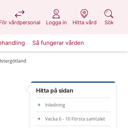
på 1177.se
på 1177.se
på 1177.se
på 1177.se
För vårdpersonal
Logga in
Hitta vård
Sök
ehandling
Så fungerar vården
 Östergötland
Hitta på sidan
Inledning
Vecka 6 - 10 Första samtalet