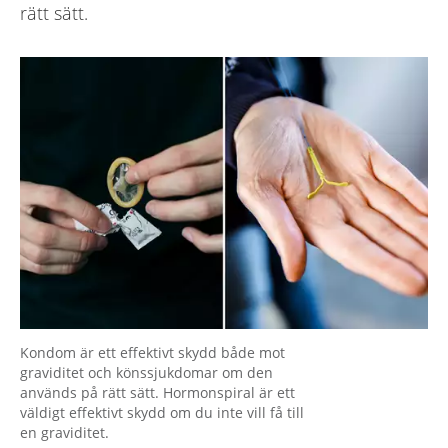
rätt sätt.
Kondom är ett effektivt skydd både mot
graviditet och könssjukdomar om den
används på rätt sätt. Hormonspiral är ett
väldigt effektivt skydd om du inte vill få till
en graviditet.