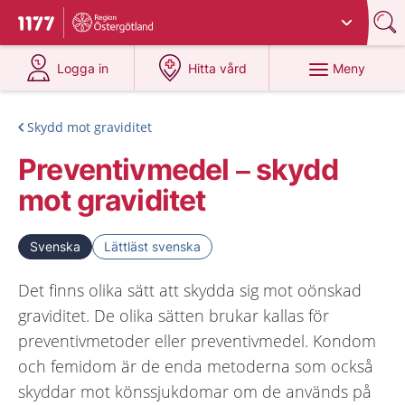
Du har valt region
Östergötland
.
Till startsidan för 1177
på 1177.se
på 1177.se
Meny
Logga in
Hitta vård
Skydd mot graviditet
Preventivmedel – skydd
mot graviditet
Svenska
Lättläst svenska
Det finns olika sätt att skydda sig mot oönskad
graviditet. De olika sätten brukar kallas för
preventivmetoder eller preventivmedel. Kondom
och femidom är de enda metoderna som också
skyddar mot könssjukdomar om de används på