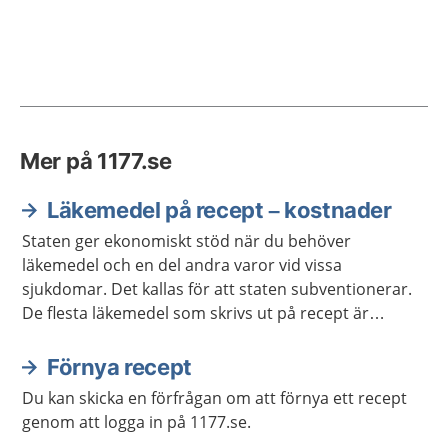
Mer på 1177.se
Läkemedel på recept – kostnader
Staten ger ekonomiskt stöd när du behöver
läkemedel och en del andra varor vid vissa
sjukdomar. Det kallas för att staten subventionerar.
De flesta läkemedel som skrivs ut på recept är
subventionerade. Detta skydd mot höga kostnader
kallas i dagligt tal för högkostnadsskyddet.
Förnya recept
Du kan skicka en förfrågan om att förnya ett recept
genom att logga in på 1177.se.