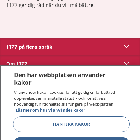
1177 ger dig råd när du vill må bättre.
Visa inn
1177 på flera språk
Visa inn
Om 1177
Den här webbplatsen använder
Visa inn
Kontakt
kakor
Vi använder kakor, cookies, för att ge dig en förbättrad
upplevelse, sammanställa statistik och för att viss
Behandling av personuppgifter
nödvändig funktionalitet ska fungera på webbplatsen.
Läs mer om hur vi använder kakor
Hantering av kakor
HANTERA KAKOR
Inställningar för kakor