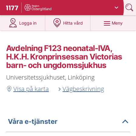
Du har valt region
Östergötland
.
Till startsidan för 1177
på 1177.se
på 1177.se
Meny
Logga in
Hitta vård
Avdelning F123 neonatal-IVA,
H.K.H. Kronprinsessan Victorias
barn- och ungdomssjukhus
Universitetssjukhuset, Linköping
Visa på karta
Vägbeskrivning
Våra e-tjänster