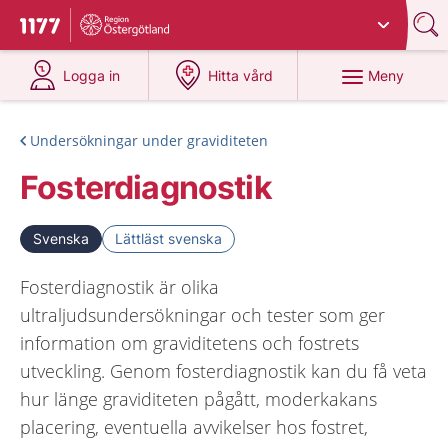
Du har valt region
Östergötland
.
Till startsidan för 1177
på 1177.se
på 1177.se
Meny
Logga in
Hitta vård
Undersökningar under graviditeten
Fosterdiagnostik
Svenska
Lättläst svenska
Fosterdiagnostik är olika
ultraljudsundersökningar och tester som ger
information om graviditetens och fostrets
utveckling. Genom fosterdiagnostik kan du få veta
hur länge graviditeten pågått, moderkakans
placering, eventuella avvikelser hos fostret,