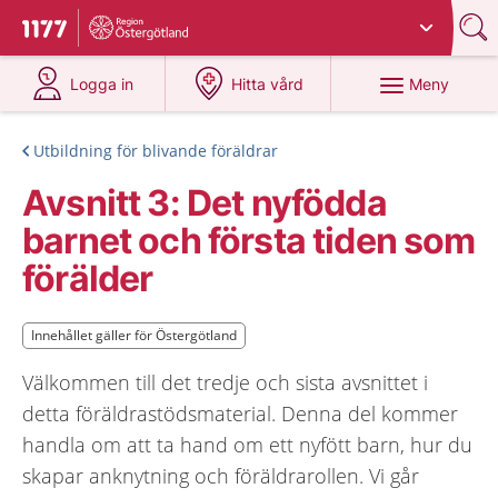
Du har valt region
Östergötland
.
Till startsidan för 1177
på 1177.se
på 1177.se
Meny
Logga in
Hitta vård
Utbildning för blivande föräldrar
Avsnitt 3: Det nyfödda
barnet och första tiden som
förälder
Innehållet gäller för Östergötland
Innehållet gäller för Östergötland
Välkommen till det tredje och sista avsnittet i
detta föräldrastödsmaterial. Denna del kommer
handla om att ta hand om ett nyfött barn, hur du
skapar anknytning och föräldrarollen. Vi går