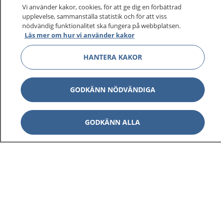
Vi använder kakor, cookies, för att ge dig en förbättrad
upplevelse, sammanställa statistik och för att viss
1177
–
tryggt om din hälsa och vård
nödvändig funktionalitet ska fungera på webbplatsen.
Läs mer om hur vi använder kakor
På 1177.se får du råd om hälsa och information om
HANTERA KAKOR
sjukdomar och vilka mottagningar du kan kontakta.
Logga in för att läsa din journal och göra dina
vårdärenden. Ring telefonnummer 1177 för
GODKÄNN NÖDVÄNDIGA
sjukvårdsrådgivning dygnet runt.
1177 ger dig råd när du vill må bättre.
GODKÄNN ALLA
Visa inn
1177 på flera språk
Visa inn
Om 1177