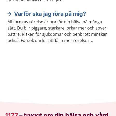
Varför ska jag röra på mig?
All form av rörelse är bra för din hälsa på många
sätt. Du blir piggare, starkare, orkar mer och sover
bättre. Risken för sjukdomar och benbrott minskar
också. Försök därför att få in mer rörelse i
vardagen och undvik att sitta stilla i långa perioder.
1177
–
tryggt om din hälsa och vård