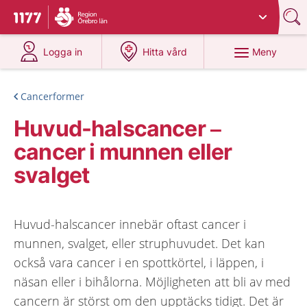
Du har valt region
Örebro län
.
Till startsidan för 1177
på 1177.se
på 1177.se
Meny
Logga in
Hitta vård
Cancerformer
Huvud-halscancer –
cancer i munnen eller
svalget
Huvud-halscancer innebär oftast cancer i
munnen, svalget, eller struphuvudet. Det kan
också vara cancer i en spottkörtel, i läppen, i
näsan eller i bihålorna. Möjligheten att bli av med
cancern är störst om den upptäcks tidigt. Det är