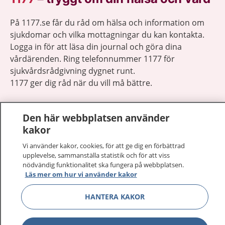
På 1177.se får du råd om hälsa och information om
sjukdomar och vilka mottagningar du kan kontakta.
Logga in för att läsa din journal och göra dina
vårdärenden. Ring telefonnummer 1177 för
sjukvårdsrådgivning dygnet runt.
1177 ger dig råd när du vill må bättre.
Den här webbplatsen använder
kakor
Visa inn
Vi använder kakor, cookies, för att ge dig en förbättrad
1177 på flera språk
upplevelse, sammanställa statistik och för att viss
nödvändig funktionalitet ska fungera på webbplatsen.
Visa inn
Läs mer om hur vi använder kakor
Om 1177
HANTERA KAKOR
Visa inn
Kontakt