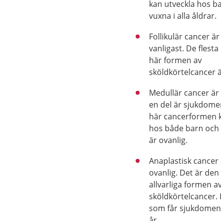
kan utveckla hos b
vuxna i alla åldrar.
Follikulär cancer är
vanligast. De flest
här formen av
sköldkörtelcancer ä
Medullär cancer är
en del är sjukdom
här cancerformen 
hos både barn och
är ovanlig.
Anaplastisk cancer
ovanlig. Det är den
allvarliga formen a
sköldkörtelcancer. 
som får sjukdomen 
år.