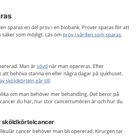
aras
en sparas en del prov i en biobank. Prover sparas för att
ch säker som möjligt. Läs om
prov i vården som sparas
.
 opererad. Man är
sövd
när man opereras. Efter
t att behöva stanna en eller några dagar på sjukhuset.
v sköldkörteln går till
.
 olika om man behöver mer behandling. Det beror på
elcancer du har, hur stor cancertumören är och hur du
är sköldkörtelcancer
ollikulär cancer behöver man bli opererad. Kirurgen tar