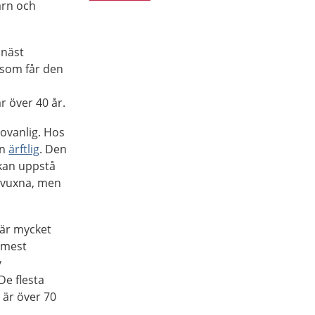
arn och
 näst
a som får den
r över 40 år.
 ovanlig. Hos
en
ärftlig
. Den
kan uppstå
 vuxna, men
 är mycket
 mest
v
De flesta
är över 70