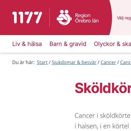
Till startsidan för 1177
Du har 
Välj
en 
reg
Liv & hälsa
Barn & gravid
Olyckor & sk
Du är här:
Start
Sjukdomar & besvär
Cancer
Canc
Sköldkö
Cancer i sköldkörte
i halsen, i en körte