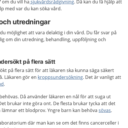
om du vill ha
sj
ukvårdsrådgivning
. Då kan du få hjälp att
p med var du kan söka vård.
och utredningar
du möjlighet att vara delaktig i din vård. Du får svar på
 dig om din utredning, behandling, uppföljning och
dersökt på flera sätt
kt på flera sätt för att läkaren ska kunna säga säkert
å. Läkaren gör en
kroppsundersökning
. Det är vanligt att
ud
.
 behövas. Då använder läkaren en nål för att suga ut
Det brukar inte göra ont. De flesta brukar tycka att det
 lämnar ett blodprov. Yngre barn kan behöva
sövas
.
t laboratorium där man kan se om det finns cancerceller i