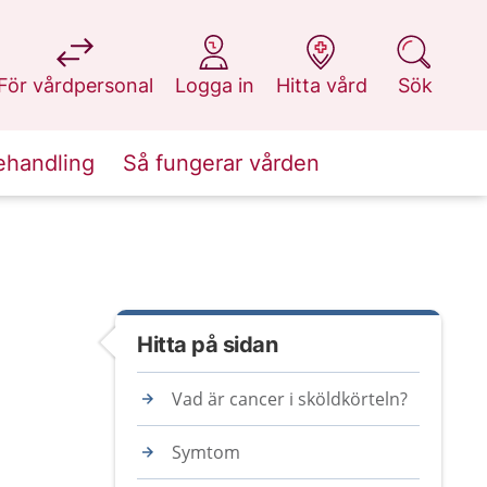
på 1177.se
på 1177.se
på 1177.se
på 1177.se
För vårdpersonal
Logga in
Hitta vård
Sök
ehandling
Så fungerar vården
Hitta på sidan
Vad är cancer i sköldkörteln?
Symtom