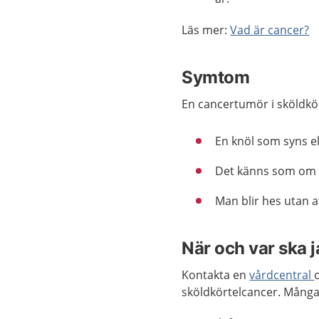
Läs mer:
Vad är cancer?
Symtom
En cancertumör i sköldkö
En knöl som syns el
Det känns som om n
Man blir hes utan at
När och var ska 
Kontakta en
vårdcentral
sköldkörtelcancer. Många