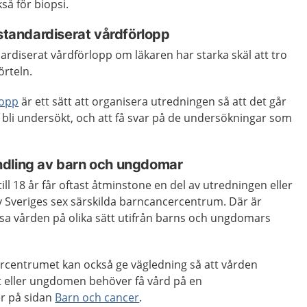
kså för biopsi.
 standardiserat vårdförlopp
dardiserat vårdförlopp om läkaren har starka skäl att tro
örteln.
lopp
är ett sätt att organisera utredningen så att det går
 bli undersökt, och att få svar på de undersökningar som
ndling av barn och ungdomar
l 18 år får oftast åtminstone en del av utredningen eller
 Sveriges sex särskilda barncancercentrum. Där är
sa vården på olika sätt utifrån barns och ungdomars
centrumet kan också ge vägledning så att vården
 eller ungdomen behöver få vård på en
r på sidan
Barn och cancer
.