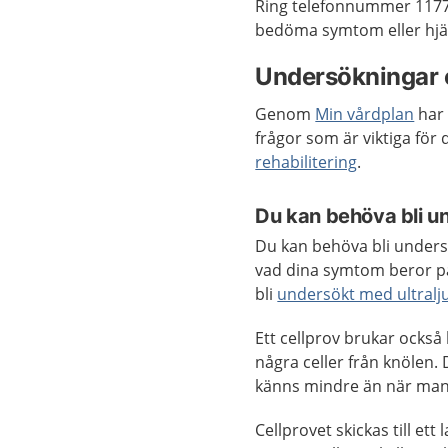
Ring telefonnummer 1177 
bedöma symtom eller hjäl
Undersökningar 
Genom
Min vårdplan
har 
frågor som är viktiga för
rehabilitering
.
Du kan behöva bli un
Du kan behöva bli undersö
vad dina symtom beror p
bli
undersökt med ultralj
Ett cellprov brukar också
några celler från knölen. 
känns mindre än när man
Cellprovet skickas till et