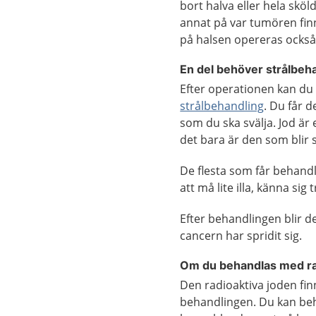
bort halva eller hela skö
annat på var tumören finn
på halsen opereras också 
En del behöver strålbeh
Efter operationen kan du
strålbehandling
. Du får d
som du ska svälja. Jod är
det bara är den som blir 
De flesta som får behandli
att må lite illa, känna si
Efter behandlingen blir d
cancern har spridit sig.
Om du behandlas med ra
Den radioaktiva joden finn
behandlingen. Du kan behö