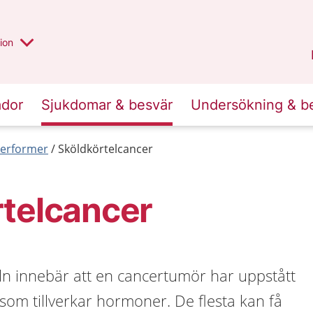
valt region
annan
ion
Örebro län
.
ador
Sjukdomar & besvär
Undersökning & b
erformer
Sköldkörtelcancer
rtelcancer
ln innebär att en cancertumör har uppstått
l som tillverkar hormoner. De flesta kan få