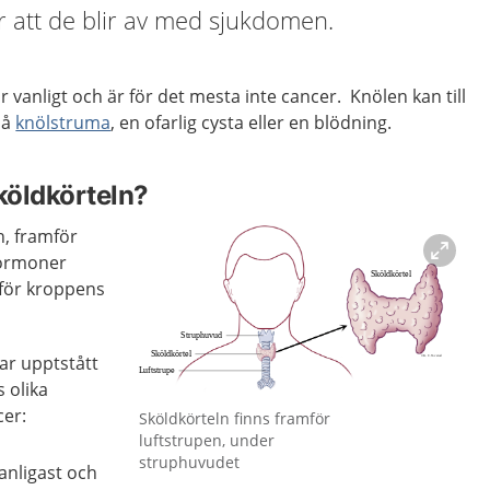
 att de blir av med sjukdomen.
r vanligt och är för det mesta inte cancer. Knölen kan till
på
knölstruma
, en ofarlig cysta eller en blödning.
köldkörteln?
n, framför
hormoner
för kroppens
har upptstått
 olika
Förstora bilden
cer:
Sköldkörteln finns framför
luftstrupen, under
struphuvudet
vanligast och