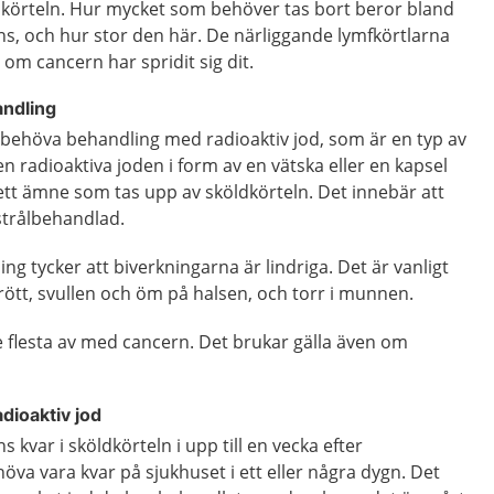
ldkörteln. Hur mycket som behöver tas bort beror bland
s, och hur stor den här. De närliggande lymfkörtlarna
om cancern har spridit sig dit.
andling
 behöva behandling med radioaktiv jod, som är en typ av
en radioaktiva joden i form av en vätska eller en kapsel
 ett ämne som tas upp av sköldkörteln. Det innebär att
strålbehandlad.
ng tycker att biverkningarna är lindriga. Det är vanligt
g trött, svullen och öm på halsen, och torr i munnen.
e flesta av med cancern. Det brukar gälla även om
dioaktiv jod
s kvar i sköldkörteln i upp till en vecka efter
va vara kvar på sjukhuset i ett eller några dygn. Det