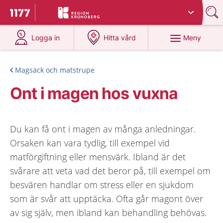
Du har valt region
Kronoberg
.
Till startsidan för 1177
på 1177.se
på 1177.se
Meny
Logga in
Hitta vård
Magsäck och matstrupe
Ont i magen hos vuxna
Du kan få ont i magen av många anledningar.
Orsaken kan vara tydlig, till exempel vid
matförgiftning eller mensvärk. Ibland är det
svårare att veta vad det beror på, till exempel om
besvären handlar om stress eller en sjukdom
som är svår att upptäcka. Ofta går magont över
av sig själv, men ibland kan behandling behövas.