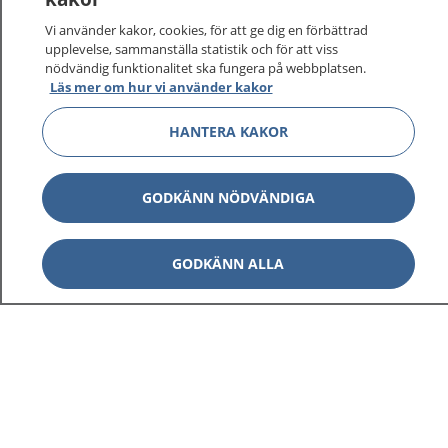
På 1177.se får du råd om hälsa och information om
Vi använder kakor, cookies, för att ge dig en förbättrad
sjukdomar och vilka mottagningar du kan kontakta.
upplevelse, sammanställa statistik och för att viss
Logga in för att läsa din journal och göra dina
nödvändig funktionalitet ska fungera på webbplatsen.
Läs mer om hur vi använder kakor
vårdärenden. Ring telefonnummer 1177 för
sjukvårdsrådgivning dygnet runt.
HANTERA KAKOR
1177 ger dig råd när du vill må bättre.
GODKÄNN NÖDVÄNDIGA
GODKÄNN ALLA
Visa inn
1177 på flera språk
Visa inn
Om 1177
Visa inn
Kontakt