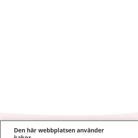
1177
–
tryggt om din hälsa och vård
Den här webbplatsen använder
kakor