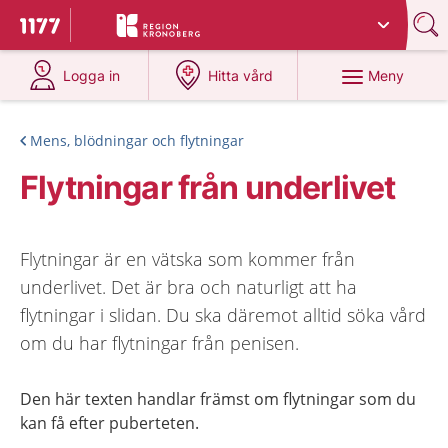
Du har valt region
Kronoberg
.
Till startsidan för 1177
på 1177.se
på 1177.se
Meny
Logga in
Hitta vård
Mens, blödningar och flytningar
Flytningar från underlivet
Flytningar är en vätska som kommer från
underlivet. Det är bra och naturligt att ha
flytningar i slidan. Du ska däremot alltid söka vård
om du har flytningar från penisen.
Den här texten handlar främst om flytningar som du
kan få efter puberteten.