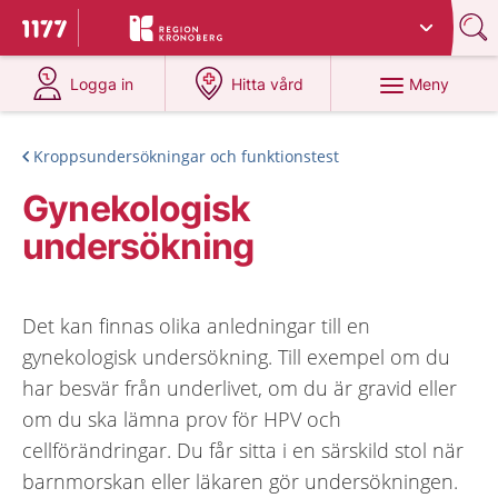
Du har valt region
Kronoberg
.
Till startsidan för 1177
på 1177.se
på 1177.se
Meny
Logga in
Hitta vård
Kroppsundersökningar och funktionstest
Gynekologisk
undersökning
Det kan finnas olika anledningar till en
gynekologisk undersökning. Till exempel om du
har besvär från underlivet, om du är gravid eller
om du ska lämna prov för HPV och
cellförändringar. Du får sitta i en särskild stol när
barnmorskan eller läkaren gör undersökningen.