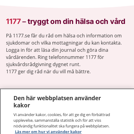
1177
–
tryggt om din hälsa och vård
På 1177.se får du råd om hälsa och information om
sjukdomar och vilka mottagningar du kan kontakta.
Logga in för att läsa din journal och göra dina
vårdärenden. Ring telefonnummer 1177 för
sjukvårdsrådgivning dygnet runt.
1177 ger dig råd när du vill må bättre.
Den här webbplatsen använder
kakor
Visa inn
1177 på flera språk
Vi använder kakor, cookies, för att ge dig en förbättrad
upplevelse, sammanställa statistik och för att viss
Visa inn
nödvändig funktionalitet ska fungera på webbplatsen.
Om 1177
Läs mer om hur vi använder kakor